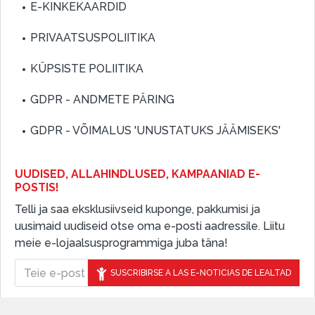
E-KINKEKAARDID
PRIVAATSUSPOLIITIKA
KÜPSISTE POLIITIKA
GDPR - ANDMETE PÄRING
GDPR - VÕIMALUS 'UNUSTATUKS JÄÄMISEKS'
UUDISED, ALLAHINDLUSED, KAMPAANIAD E-
POSTIS!
Telli ja saa eksklusiivseid kuponge, pakkumisi ja
uusimaid uudiseid otse oma e-posti aadressile. Liitu
meie e-lojaalsusprogrammiga juba täna!
SUSCRIBIRSE A LAS E-NOTICIAS DE LEALTAD