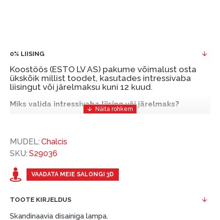
0% LIISING
Koostöös (ESTO LV AS) pakume võimalust osta
ükskõik millist toodet, kasutades intressivaba
liisingut või järelmaksu kuni 12 kuud.
Miks valida intressivaba liising või järelmaks?
Intressivaba liising või järelmaks on mugav ja
soodne finantseerimise lahendus, mis võimaldab
MUDEL:
Chalcis
teil vajalikud tooted kohe osta, kuid nende eest
SKU:
S29036
hiljem tasuda.
ESTO-ga saate intressivaba liisingu või järelmaksu
VAADATA MEIE SALONGI 3D
eeliseid ilma esimese sissemakseta ja järelmaksu
perioodiga kuni 12 kuud.
TOOTE KIRJELDUS
Näide: Toote hind 300 €, periood: 12 kuud,
Skandinaavia disainiga lampa.