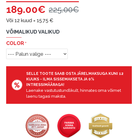
garantii ja tagastamise tingimustega
.
189.00€
225.00€
Finantsvastutus:
Laenake vastutustundlikult! Enne laenamist
Või 12 kuud =
15.75
€
palun hinnake oma finantsvõimalusi.
VÕIMALIKUD VALIKUD
COLOR
SELLE TOOTE SAAB OSTA JÄRELMAKSUGA KUNI 12
KUUKS - ILMA SISSEMAKSETA JA 0%
INTRESSIMÄÄRAGA!
Laenake vastutustundlikult, hinnates oma võimet
laenu tagasi maksta.