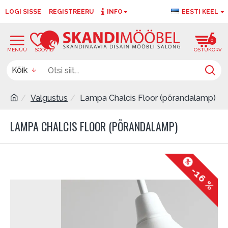
LOGI SISSE
REGISTREERU
INFO
EESTI KEEL
0
0
Kõik
Valgustus
Lampa Chalcis Floor (põrandalamp)
LAMPA CHALCIS FLOOR (PÕRANDALAMP)
-16 %