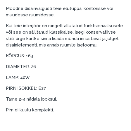
esimene sissemakse: 0 €, igakuine makse: 25 €,
Moodne disainvalgusti teie elutuppa, kontorisse või
kogu ülemakse: 0 €.
muudesse ruumidesse.
Liisingut ja järelmaksu saate vormistada ka külastades
Kui teie interjöör on rangelt allutatud funktsionaalsusele
meie salongi Dārzciema tänaval 91, Riia, Läti.
või see on säilitanud klassikalise, isegi konservatiivse
Dokumendi nõuded:
stiili, ärge kartke sinna lisada mõnda innustavat ja julget
disainielementi, mis annab ruumile iseloomu.
ESTO LV AS (Dokumentide vormistamiseks on
vajalik Smart-ID, eParaksts eID, eParaksts eID
KÕRGUS: 163
mobile, ESTO konto või pank Swedbank, Luminor,
DIAMETER: 26
SEB või Citadele).
LAMP: 40W
Lepingu tingimused:
PIRNI SOKKEL: E27
Liisingulepingu võib allkirjastada ainult see isik,
kes on märgitud krediidi saamise lepingus.
Tarne 2-4 nädala jooksul.
Lisateave:
Pirn ei kuulu komplekti.
Enne krediidi vormistamist palun tutvuge
kauba tarnetingimustega
, samuti