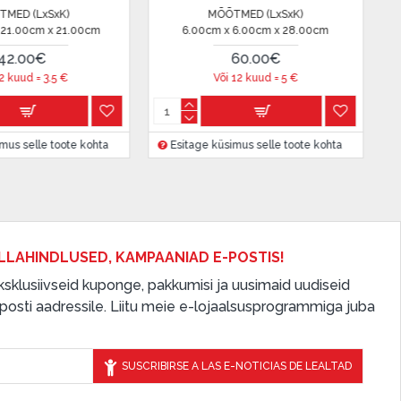
MÕÕTMED (LxSxK)
MÕÕTME
0cm
30.00cm x 30.00cm x 46.00cm
30.00cm x 30
90.00€
9
Või 12 kuud =
7.5
€
Või 12 
 kohta
Esitage küsimus selle toote kohta
Esitage küsimu
LLAHINDLUSED, KAMPAANIAD E-POSTIS!
 eksklusiivseid kuponge, pakkumisi ja uusimaid uudiseid
osti aadressile. Liitu meie e-lojaalsusprogrammiga juba
SUSCRIBIRSE A LAS E-NOTICIAS DE LEALTAD