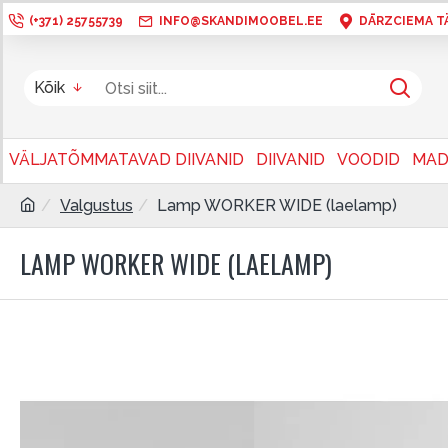
(+371) 25755739
INFO@SKANDIMOOBEL.EE
DĀRZCIEMA TÄN
Kõik
VÄLJATÕMMATAVAD DIIVANID
DIIVANID
VOODID
MAD
Valgustus
Lamp WORKER WIDE (laelamp)
LAMP WORKER WIDE (LAELAMP)