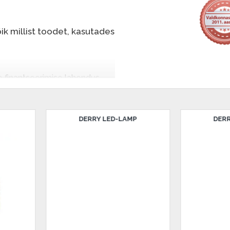
k millist toodet, kasutades
e finantseerimise lahendus,
nende eest hiljem tasuda.
seid ilma esimese
DERRY LED-LAMP
LAELAMP PARIS
sissemakse: 0 €, igakuine
salongi Dārzciema tänaval 91,
 Smart-ID, eParaksts eID,
, Luminor, SEB või Citadele).