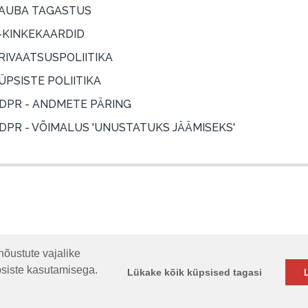
AUBA TAGASTUS
-KINKEKAARDID
RIVAATSUSPOLIITIKA
ÜPSISTE POLIITIKA
DPR - ANDMETE PÄRING
DPR - VÕIMALUS 'UNUSTATUKS JÄÄMISEKS'
nõustute vajalike
psiste kasutamisega.
Lükake kõik küpsised tagasi