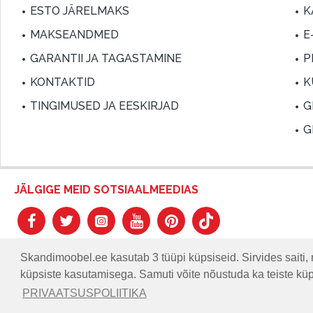
ESTO JÄRELMAKS
K
MAKSEANDMED
E
GARANTII JA TAGASTAMINE
P
KONTAKTID
K
TINGIMUSED JA EESKIRJAD
G
G
JÄLGIGE MEID SOTSIAALMEEDIAS
Skandimoobel.ee kasutab 3 tüüpi küpsiseid. Sirvides saiti, 
küpsiste kasutamisega. Samuti võite nõustuda ka teiste kü
© SKANDIMÖÖBEL.EE | Skandinaavia disaini mööblisalong.
PRIVAATSUSPOLIITIKA