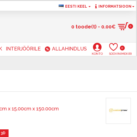
EESTI KEEL
INFORMATSIOON
0 toode(t) - 0.00€
0
K
INTERJÖÖRILE
ALLAHINDLUS
0
KONTO
SOOVINIMEKIRI
cm x 15.00cm x 150.00cm
 3D