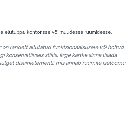
ie elutuppa, kontorisse või muudesse ruumidesse.
ör on rangelt allutatud funktsionaalsusele või hoitud
egi konservatiivses stiilis, ärge kartke sinna lisada
 julget disainielementi, mis annab ruumile iseloomu.