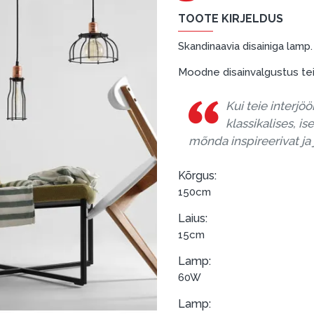
TOOTE KIRJELDUS
Skandinaavia disainiga lamp.
Moodne disainvalgustus te
Kui teie interjö
klassikalises, is
mõnda inspireerivat ja
Kõrgus:
150cm
Laius:
15cm
Lamp:
60W
Lamp: