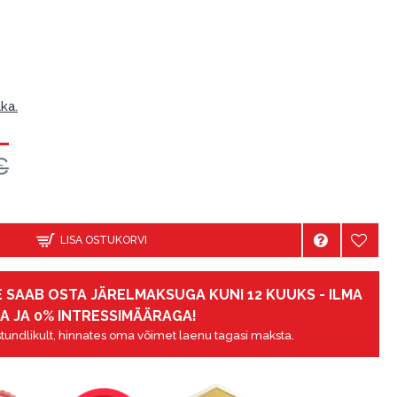
ka.
€
LISA OSTUKORVI
 SAAB OSTA JÄRELMAKSUGA KUNI 12 KUUKS - ILMA
A JA 0% INTRESSIMÄÄRAGA!
tundlikult, hinnates oma võimet laenu tagasi maksta.