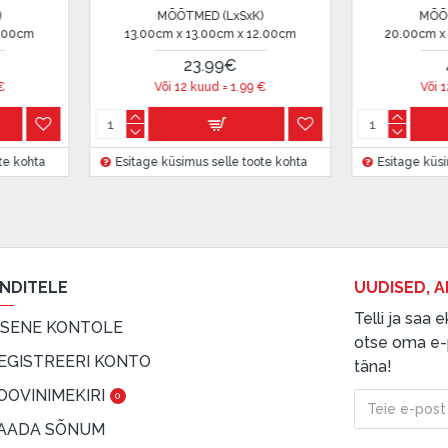
MÕÕTMED (LxSxK)
MÕÕTMED (LxSxK)
20.00cm x 21.00cm x 21.00cm
6.00cm x 6.00cm x 28.0
42.00€
60.00€
 on märgitud krediidi saamise
Või 12 kuud =
3.5
€
Või 12 kuud =
5
€
etingimustega
Esitage küsimus selle toote kohta
, samuti
Esitage küsimus selle toote
innake oma finantsvõimalusi.
ENDITELE
UUDISED, A
Telli ja saa
ISENE KONTOLE
otse oma e-p
EGISTREERI KONTO
täna!
OOVINIMEKIRI
0
AADA SÕNUM