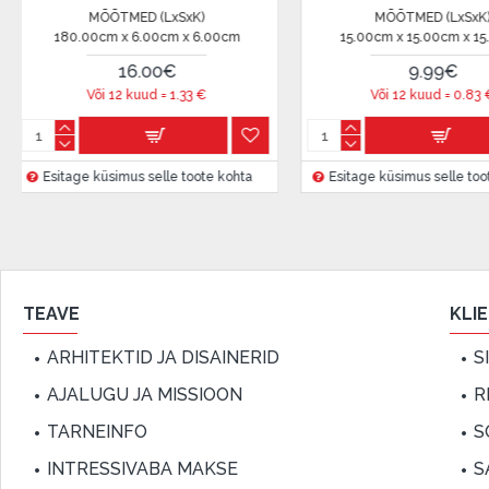
ÕÕTMED (LxSxK)
MÕÕTMED (LxSxK)
Lepingu tingimused:
m x 15.00cm x 15.00cm
13.00cm x 13.00cm x 12.00cm
9.99€
23.99€
Liisingulepingu võib allkirjastada ainult see isik, kes
i 12 kuud =
0.83
€
Või 12 kuud =
1.99
€
lepingus.
Lisateave:
küsimus selle toote kohta
Enne krediidi vormistamist palun tutvuge
Esitage küsimus selle toote kohta
kauba tarn
garantii ja tagastamise tingimustega
.
Finantsvastutus:
Laenake vastutustundlikult! Enne laenamist palun h
TEAVE
KLI
ARHITEKTID JA DISAINERID
S
AJALUGU JA MISSIOON
R
TARNEINFO
S
INTRESSIVABA MAKSE
S