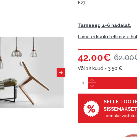
E27
Tarneaeg 4-6 nädalat.
Lamp ei kuulu tellimuse hul
42.00€
62.00
Või 12 kuud =
3.50
€
SELLE TOOTE
SISSEMAKSET
Laenake vastutus