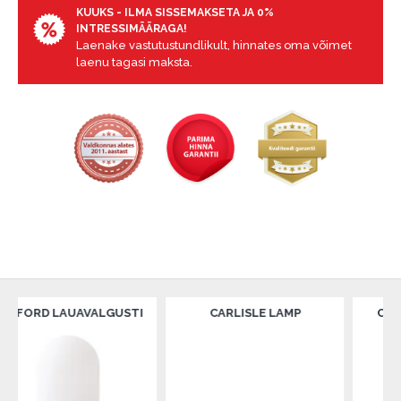
KUUKS - ILMA SISSEMAKSETA JA 0%
INTRESSIMÄÄRAGA!
Laenake vastutustundlikult, hinnates oma võimet
laenu tagasi maksta.
UAVALGUSTI
CARLISLE LAMP
CARLISLE LED S
VALGUS