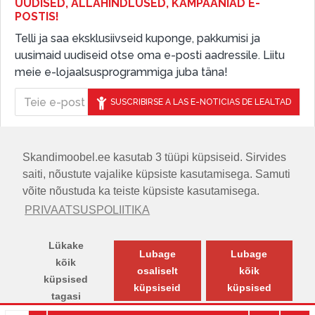
UUDISED, ALLAHINDLUSED, KAMPAANIAD E-
POSTIS!
Telli ja saa eksklusiivseid kuponge, pakkumisi ja
uusimaid uudiseid otse oma e-posti aadressile. Liitu
meie e-lojaalsusprogrammiga juba täna!
SUSCRIBIRSE A LAS E-NOTICIAS DE LEALTAD
Skandimoobel.ee kasutab 3 tüüpi küpsiseid. Sirvides
JÄLGIGE MEID SOTSIAALMEEDIAS
saiti, nõustute vajalike küpsiste kasutamisega. Samuti
võite nõustuda ka teiste küpsiste kasutamisega.
PRIVAATSUSPOLIITIKA
Lükake
Lubage
Lubage
kõik
osaliselt
kõik
küpsised
küpsiseid
küpsised
tagasi