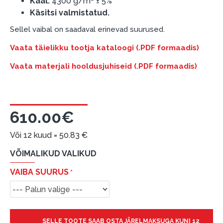
Kaal:
4300 g/m² ± 5%
Käsitsi valmistatud.
Sellel vaibal on saadaval erinevad suurused.
Vaata täielikku tootja kataloogi (.PDF formaadis)
Vaata materjali hooldusjuhiseid (.PDF formaadis)
610.00€
Või 12 kuud =
50.83
€
VÕIMALIKUD VALIKUD
VAIBA SUURUS
SELLE TOOTE SAAB OSTA JÄRELMAKSUGA KUNI 12