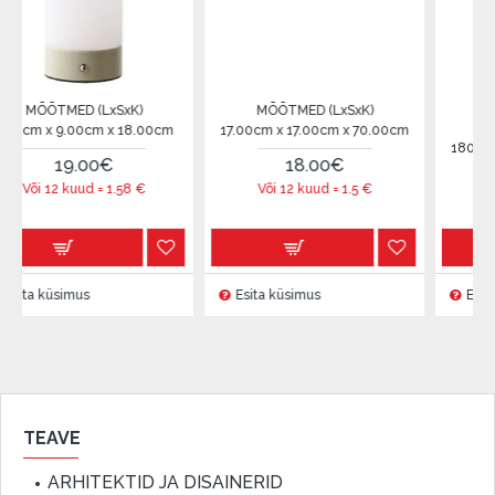
(LxSxK)
MÕÕTMED (LxSxK)
MÕÕTMED (LxS
cm x 18.00cm
17.00cm x 17.00cm x 70.00cm
180.00cm x 6.00cm 
00€
18.00€
16.00€
d =
1.58
€
Või 12 kuud =
1.5
€
Või 12 kuud =
1.
s
Esita küsimus
Esita küsimus
TEAVE
ARHITEKTID JA DISAINERID