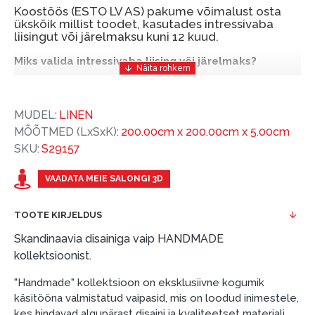
Koostöös (ESTO LV AS) pakume võimalust osta
ükskõik millist toodet, kasutades intressivaba
liisingut või järelmaksu kuni 12 kuud.
Miks valida intressivaba liising või järelmaks?
Intressivaba liising või järelmaks on mugav ja
soodne finantseerimise lahendus, mis võimaldab
MUDEL:
LINEN
teil vajalikud tooted kohe osta, kuid nende eest
MÕÕTMED (LxSxK):
200.00cm x 200.00cm x 5.00cm
hiljem tasuda.
SKU:
S29157
ESTO-ga saate intressivaba liisingu või järelmaksu
eeliseid ilma esimese sissemakseta ja järelmaksu
VAADATA MEIE SALONGI 3D
perioodiga kuni 12 kuud.
TOOTE KIRJELDUS
Näide: Toote hind 300 €, periood: 12 kuud,
esimene sissemakse: 0 €, igakuine makse: 25 €,
Skandinaavia disainiga vaip HANDMADE
kogu ülemakse: 0 €.
kollektsioonist.
Liisingut ja järelmaksu saate vormistada ka külastades
"Handmade" kollektsioon on eksklusiivne kogumik
meie salongi Dārzciema tänaval 91, Riia, Läti.
käsitööna valmistatud vaipasid, mis on loodud inimestele,
kes hindavad algupärast disaini ja kvaliteetset materjali.