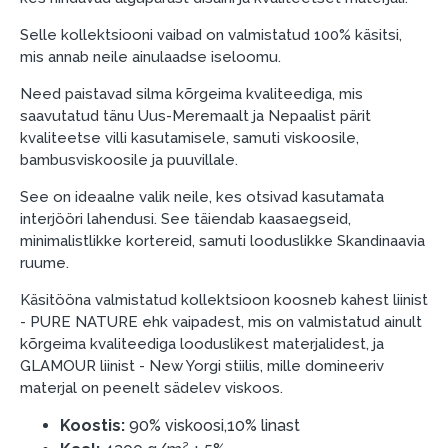
Dokumendi nõuded:
Selle kollektsiooni vaibad on valmistatud 100% käsitsi,
ESTO LV AS (Dokumentide vormistamiseks on
mis annab neile ainulaadse iseloomu.
vajalik Smart-ID, eParaksts eID, eParaksts eID
mobile, ESTO konto või pank Swedbank, Luminor,
Need paistavad silma kõrgeima kvaliteediga, mis
SEB või Citadele).
saavutatud tänu Uus-Meremaalt ja Nepaalist pärit
kvaliteetse villi kasutamisele, samuti viskoosile,
Lepingu tingimused:
bambusviskoosile ja puuvillale.
Liisingulepingu võib allkirjastada ainult see isik,
See on ideaalne valik neile, kes otsivad kasutamata
kes on märgitud krediidi saamise lepingus.
interjööri lahendusi. See täiendab kaasaegseid,
minimalistlikke kortereid, samuti looduslikke Skandinaavia
Lisateave:
ruume.
Enne krediidi vormistamist palun tutvuge
Käsitööna valmistatud kollektsioon koosneb kahest liinist
kauba tarnetingimustega
, samuti
- PURE NATURE ehk vaipadest, mis on valmistatud ainult
garantii ja tagastamise tingimustega
.
kõrgeima kvaliteediga looduslikest materjalidest, ja
Finantsvastutus:
GLAMOUR liinist - New Yorgi stiilis, mille domineeriv
Laenake vastutustundlikult! Enne laenamist
materjal on peenelt sädelev viskoos.
palun hinnake oma finantsvõimalusi.
Koostis:
90% viskoosi,10% linast