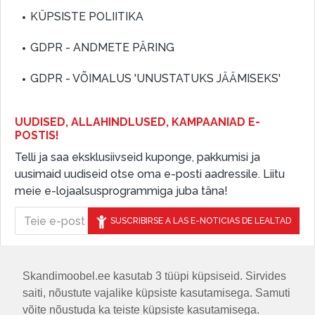
KÜPSISTE POLIITIKA
GDPR - ANDMETE PÄRING
GDPR - VÕIMALUS 'UNUSTATUKS JÄÄMISEKS'
UUDISED, ALLAHINDLUSED, KAMPAANIAD E-
POSTIS!
Telli ja saa eksklusiivseid kuponge, pakkumisi ja
uusimaid uudiseid otse oma e-posti aadressile. Liitu
meie e-lojaalsusprogrammiga juba täna!
SUSCRIBIRSE A LAS E-NOTICIAS DE LEALTAD
Skandimoobel.ee kasutab 3 tüüpi küpsiseid. Sirvides
JÄLGIGE MEID SOTSIAALMEEDIAS
saiti, nõustute vajalike küpsiste kasutamisega. Samuti
võite nõustuda ka teiste küpsiste kasutamisega.