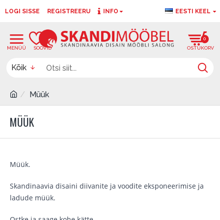
LOGI SISSE
REGISTREERU
INFO
EESTI KEEL
0
0
Kõik
Müük
MÜÜK
Müük.
Skandinaavia disaini diivanite ja voodite eksponeerimise ja
ladude müük.
Ostke ja saage kohe kätte.