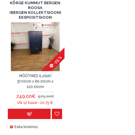
KÕRGE KUMMUT BERGEN
ROOSA
(BERGEN KOLLEKTSIOON)
EKSPOSITSIOON
-75 %
MÕÕTMED (LxSxK)
37.00cm x 60.00cm x
120.00cm
249.00€
979.00€
Või 12 kuud =
20.75
€
Esita küsimus