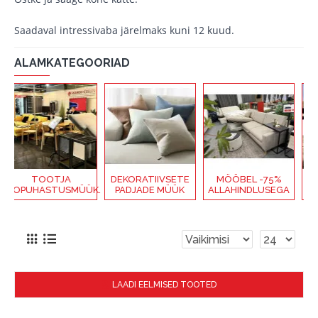
Saadaval intressivaba järelmaks kuni 12 kuud.
ALAMKATEGOORIAD
TOOTJA
DEKORATIIVSETE
MÖÖBEL -75%
OU
PUHASTUSMÜÜK.
PADJADE MÜÜK
ALLAHINDLUSEGA
ALLA
LAADI EELMISED TOOTED