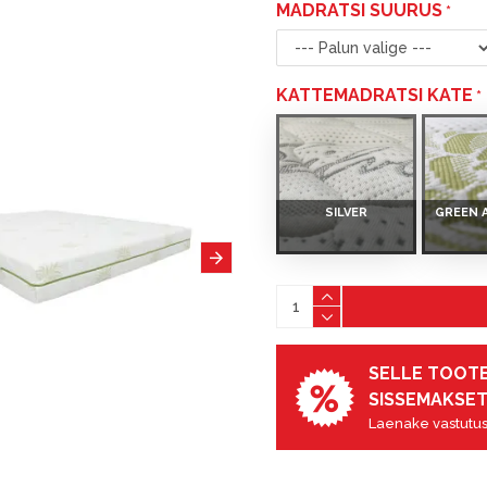
MADRATSI SUURUS
KATTEMADRATSI KATE
SILVER
GREEN 
SELLE TOOTE
SISSEMAKSET
Laenake vastutus