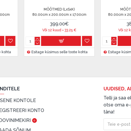
MÕÕTMED (LxSxK)
MÕÕTMED (LxSxK
80.00cm x 200.00cm x 20.00cm
80.00cm x 200.00cm x 
 on märgitud krediidi saamise
389.00€
179.00€
Või 12 kuud =
32.41
€
Või 12 kuud =
14.91
etingimustega
, samuti
Esitage küsimus selle toote kohta
Esitage küsimus selle to
innake oma finantsvõimalusi.
ENDITELE
UUDISED, A
Telli ja saa
ISENE KONTOLE
otse oma e-p
EGISTREERI KONTO
täna!
OOVINIMEKIRI
0
AADA SÕNUM