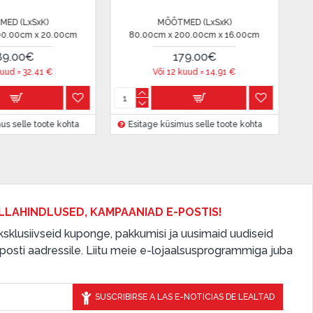
)
MÕÕTMED (LxSxK)
MÕÕ
16.00cm
200.00cm x 80.00cm x 16.00cm
200.00cm 
165.00€
€
Või 12 kuud =
13.75
€
Või 1
ote kohta
Esitage küsimus selle toote kohta
Esitage küs
LLAHINDLUSED, KAMPAANIAD E-POSTIS!
 eksklusiivseid kuponge, pakkumisi ja uusimaid uudiseid
osti aadressile. Liitu meie e-lojaalsusprogrammiga juba
SUSCRIBIRSE A LAS E-NOTICIAS DE LEALTAD