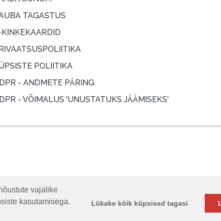
AUBA TAGASTUS
-KINKEKAARDID
RIVAATSUSPOLIITIKA
ÜPSISTE POLIITIKA
DPR - ANDMETE PÄRING
DPR - VÕIMALUS 'UNUSTATUKS JÄÄMISEKS'
nõustute vajalike
psiste kasutamisega.
Lükake kõik küpsised tagasi