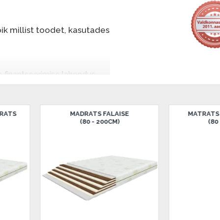
k millist toodet, kasutades
e finantseerimise lahendus,
nende eest hiljem tasuda.
seid ilma esimese
MATRATS MORNING SUN
MATRATS NIGHT 
(80 - 200CM)
(80 - 200CM)
sissemakse: 0 €, igakuine
salongi Dārzciema tänaval 91,
 Smart-ID, eParaksts eID,
, Luminor, SEB või Citadele).