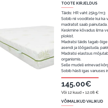
TOOTE KIRJELDUS
Täidis: HR vaht 25kg/m3
Sobib nii vooditele kui k
madratsit saab painutada.
Keskmine kõvadus ilma v
plokist.
Madratsi täidis tagab õig
asendi ja lõõgastuda, pa
Madratsi elastsus mõjutab
organismis.
Selle mudeli erinevad kõ
Sobib hästi igas vanuses i
145.00€
Või 12 kuud =
12.08
€
VÕIMALIKUD VALIKUD