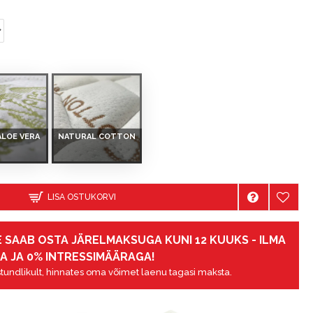
ALOE VERA
NATURAL COTTON
LISA OSTUKORVI
 SAAB OSTA JÄRELMAKSUGA KUNI 12 KUUKS - ILMA
A JA 0% INTRESSIMÄÄRAGA!
tundlikult, hinnates oma võimet laenu tagasi maksta.