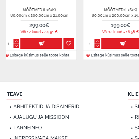
Lepingu tingimused:
MÕÕTMED (LxSxK)
MÕÕTMED (LxSxK)
0cm x 200.00cm x 15.00cm
80.00cm x 200.00cm x 17.00cm
Liisingulepingu võib allkirjastada ainult see isik, kes
199.00€
399.00€
lepingus.
Või 12 kuud =
16.58
€
Või 12 kuud =
33.25
€
Lisateave:
Enne krediidi vormistamist palun tutvuge
kauba tarn
ge küsimus selle toote kohta
Esitage küsimus selle toote kohta
garantii ja tagastamise tingimustega
.
Finantsvastutus:
Laenake vastutustundlikult! Enne laenamist palun h
TEAVE
KLI
ARHITEKTID JA DISAINERID
S
AJALUGU JA MISSIOON
R
TARNEINFO
S
INTRESSIVABA MAKSE
S