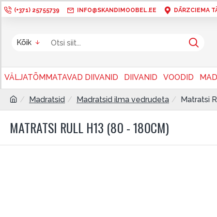
(+371) 25755739
INFO@SKANDIMOOBEL.EE
DĀRZCIEMA TÄN
Kõik
VÄLJATÕMMATAVAD DIIVANID
DIIVANID
VOODID
MAD
Madratsid
Madratsid ilma vedrudeta
Matratsi 
MATRATSI RULL H13 (80 - 180CM)