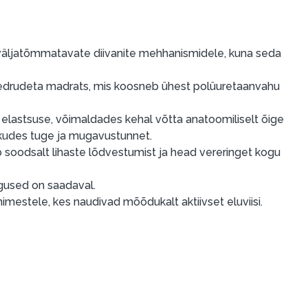
a väljatõmmatavate diivanite mehhanismidele, kuna seda
edrudeta madrats, mis koosneb ühest polüuretaanvahu
e elastsuse, võimaldades kehal võtta anatoomiliselt õige
kkudes tuge ja mugavustunnet.
 soodsalt lihaste lõdvestumist ja head vereringet kogu
rgused on saadaval.
nimestele, kes naudivad mõõdukalt aktiivset eluviisi.