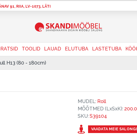
AV 91, RIIA, LV-1073, LÄTI
RATSID
TOOLID
LAUAD
ELUTUBA
LASTETUBA
KÖÖ
Rull H13 (80 - 180cm)
MUDEL:
Roll
MÕÕTMED (LxSxK):
200.
SKU:
S39104
VAADATA MEIE SALONGI