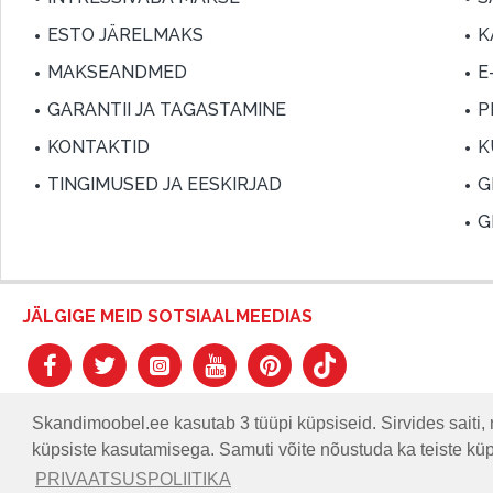
ESTO JÄRELMAKS
K
MAKSEANDMED
E
GARANTII JA TAGASTAMINE
P
KONTAKTID
K
TINGIMUSED JA EESKIRJAD
G
G
JÄLGIGE MEID SOTSIAALMEEDIAS
Skandimoobel.ee kasutab 3 tüüpi küpsiseid. Sirvides saiti, 
küpsiste kasutamisega. Samuti võite nõustuda ka teiste kü
© SKANDIMÖÖBEL.EE | Skandinaavia disaini mööblisalong.
PRIVAATSUSPOLIITIKA