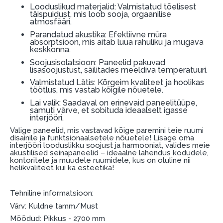
Dokumendi nõuded:
Looduslikud materjalid: Valmistatud tõelisest
täispuidust, mis loob sooja, orgaanilise
ESTO LV AS (Dokumentide vormistamiseks on
atmosfääri.
vajalik Smart-ID, eParaksts eID, eParaksts eID
Parandatud akustika: Efektiivne müra
absorptsioon, mis aitab luua rahuliku ja mugava
mobile, ESTO konto või pank Swedbank, Luminor,
keskkonna.
SEB või Citadele).
Soojusisolatsioon: Paneelid pakuvad
lisasoojustust, säilitades meeldiva temperatuuri.
Lepingu tingimused:
Valmistatud Lätis: Kõrgeim kvaliteet ja hoolikas
töötlus, mis vastab kõigile nõuetele.
Liisingulepingu võib allkirjastada ainult see isik,
Lai valik: Saadaval on erinevaid paneelitüüpe,
kes on märgitud krediidi saamise lepingus.
samuti värve, et sobituda ideaalselt igasse
interjööri.
Lisateave:
Valige paneelid, mis vastavad kõige paremini teie ruumi
disainile ja funktsionaalsetele nõuetele! Lisage oma
Enne krediidi vormistamist palun tutvuge
interjööri looduslikku soojust ja harmooniat, valides meie
kauba tarnetingimustega
, samuti
akustilised seinapaneelid – ideaalne lahendus kodudele,
kontoritele ja muudele ruumidele, kus on oluline nii
garantii ja tagastamise tingimustega
.
helikvaliteet kui ka esteetika!
Finantsvastutus:
Laenake vastutustundlikult! Enne laenamist
Tehniline informatsioon:
palun hinnake oma finantsvõimalusi.
Värv: Kuldne tamm/Must
Mõõdud: Pikkus - 2700 mm