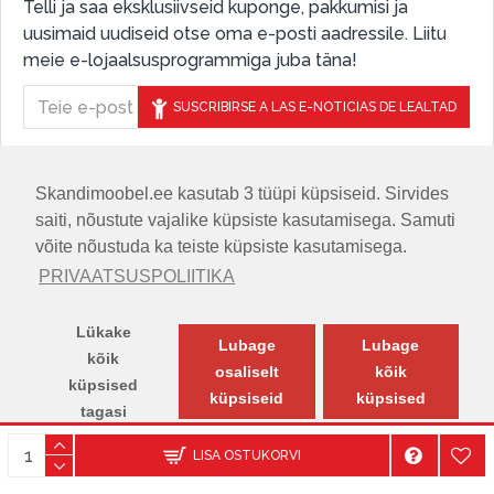
Telli ja saa eksklusiivseid kuponge, pakkumisi ja
uusimaid uudiseid otse oma e-posti aadressile. Liitu
meie e-lojaalsusprogrammiga juba täna!
SUSCRIBIRSE A LAS E-NOTICIAS DE LEALTAD
Skandimoobel.ee kasutab 3 tüüpi küpsiseid. Sirvides
JÄLGIGE MEID SOTSIAALMEEDIAS
saiti, nõustute vajalike küpsiste kasutamisega. Samuti
võite nõustuda ka teiste küpsiste kasutamisega.
PRIVAATSUSPOLIITIKA
Lükake
Lubage
Lubage
kõik
osaliselt
kõik
küpsised
küpsiseid
küpsised
tagasi
© SKANDIMÖÖBEL.EE | Skandinaavia disaini mööblisalong.
LISA OSTUKORVI