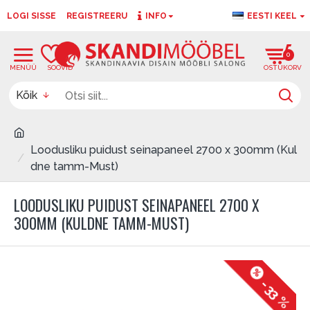
LOGI SISSE
REGISTREERU
INFO
EESTI KEEL
0
0
Kõik
Loodusliku puidust seinapaneel 2700 x 300mm (Kul
dne tamm-Must)
LOODUSLIKU PUIDUST SEINAPANEEL 2700 X
300MM (KULDNE TAMM-MUST)
-33 %