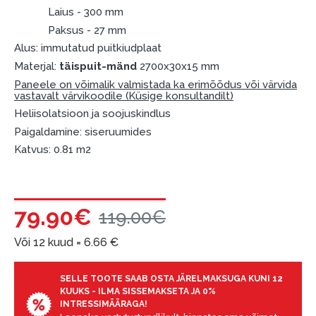
Laius - 300 mm
Paksus - 27 mm
Alus: immutatud puitkiudplaat
Materjal:
täispuit-mänd
2700x30x15 mm
Paneele on võimalik valmistada ka erimõõdus või värvida
vastavalt värvikoodile (Küsige konsultandilt)
Heliisolatsioon ja soojuskindlus
Paigaldamine: siseruumides
Katvus: 0.81 m2
79.90€
119.00€
Või 12 kuud =
6.66
€
SELLE TOOTE SAAB OSTA JÄRELMAKSUGA KUNI 12
KUUKS - ILMA SISSEMAKSETA JA 0%
INTRESSIMÄÄRAGA!