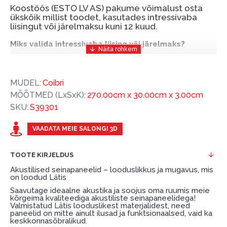
Koostöös (ESTO LV AS) pakume võimalust osta
ükskõik millist toodet, kasutades intressivaba
liisingut või järelmaksu kuni 12 kuud.
Miks valida intressivaba liising või järelmaks?
Intressivaba liising või järelmaks on mugav ja
soodne finantseerimise lahendus, mis võimaldab
MUDEL:
Coibri
teil vajalikud tooted kohe osta, kuid nende eest
MÕÕTMED (LxSxK):
270.00cm x 30.00cm x 3.00cm
hiljem tasuda.
SKU:
S39301
ESTO-ga saate intressivaba liisingu või järelmaksu
eeliseid ilma esimese sissemakseta ja järelmaksu
VAADATA MEIE SALONGI 3D
perioodiga kuni 12 kuud.
TOOTE KIRJELDUS
Näide: Toote hind 300 €, periood: 12 kuud,
Akustilised seinapaneelid – looduslikkus ja mugavus, mis
esimene sissemakse: 0 €, igakuine makse: 25 €,
on loodud Lätis
kogu ülemakse: 0 €.
Saavutage ideaalne akustika ja soojus oma ruumis meie
kõrgeima kvaliteediga akustiliste seinapaneelidega!
Liisingut ja järelmaksu saate vormistada ka külastades
Valmistatud Lätis looduslikest materjalidest, need
meie salongi Dārzciema tänaval 91, Riia, Läti.
paneelid on mitte ainult ilusad ja funktsionaalsed, vaid ka
keskkonnasõbralikud.