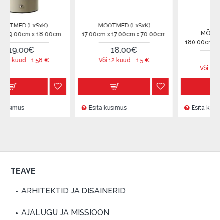
LxSxK)
MÕÕTMED (LxSxK)
MÕÕTMED (LxSx
m x 18.00cm
17.00cm x 17.00cm x 70.00cm
180.00cm x 6.00cm x
0€
18.00€
16.00€
 =
1.58
€
Või 12 kuud =
1.5
€
Või 12 kuud =
1.33
Esita küsimus
Esita küsimus
TEAVE
ARHITEKTID JA DISAINERID
AJALUGU JA MISSIOON