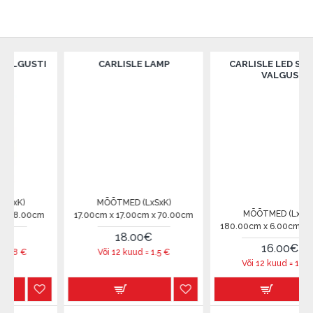
USTI
CARLISLE LAMP
CARLISLE LED STRING
VALGUS
MÕÕTMED (LxSxK)
MÕÕTMED (LxSxK)
00cm
17.00cm x 17.00cm x 70.00cm
180.00cm x 6.00cm x 6.00cm
18.00€
16.00€
Või 12 kuud =
1.5
€
Või 12 kuud =
1.33
€