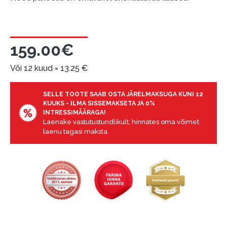
Enne krediidi vormistamist palun tutvuge
kauba tarnetingimustega
, samuti
garantii ja tagastamise tingimustega
.
159.00€
Finantsvastutus:
Või 12 kuud =
Laenake vastutustundlikult! Enne laenamist
13.25
€
palun hinnake oma finantsvõimalusi.
SELLE TOOTE SAAB OSTA JÄRELMAKSUGA KUNI 12
KUUKS - ILMA SISSEMAKSETA JA 0%
INTRESSIMÄÄRAGA!
Laenake vastutustundlikult, hinnates oma võimet
laenu tagasi maksta.