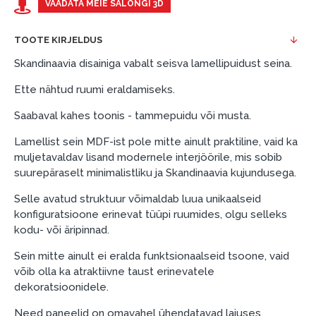
eeliseid ilma esimese sissemakseta ja järelmaksu
VAADATA MEIE SALONGI 3D
perioodiga kuni 12 kuud.
TOOTE KIRJELDUS
Näide: Toote hind 300 €, periood: 12 kuud,
esimene sissemakse: 0 €, igakuine makse: 25 €,
Skandinaavia disainiga vabalt seisva lamellipuidust seina.
kogu ülemakse: 0 €.
Ette nähtud ruumi eraldamiseks.
Liisingut ja järelmaksu saate vormistada ka külastades
Saabaval kahes toonis - tammepuidu või musta.
meie salongi Dārzciema tänaval 91, Riia, Läti.
Lamellist sein MDF-ist pole mitte ainult praktiline, vaid ka
Dokumendi nõuded:
muljetavaldav lisand modernele interjöörile, mis sobib
ESTO LV AS (Dokumentide vormistamiseks on
suurepäraselt minimalistliku ja Skandinaavia kujundusega.
vajalik Smart-ID, eParaksts eID, eParaksts eID
Selle avatud struktuur võimaldab luua unikaalseid
mobile, ESTO konto või pank Swedbank, Luminor,
konfiguratsioone erinevat tüüpi ruumides, olgu selleks
SEB või Citadele).
kodu- või äripinnad.
Lepingu tingimused:
Sein mitte ainult ei eralda funktsionaalseid tsoone, vaid
Liisingulepingu võib allkirjastada ainult see isik,
võib olla ka atraktiivne taust erinevatele
dekoratsioonidele.
kes on märgitud krediidi saamise lepingus.
Lisateave:
Need paneelid on omavahel ühendatavad laiuses.