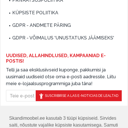
PRIVAATSUSPOLIITIKA
KÜPSISTE POLIITIKA
GDPR - ANDMETE PÄRING
GDPR - VÕIMALUS 'UNUSTATUKS JÄÄMISEKS'
UUDISED, ALLAHINDLUSED, KAMPAANIAD E-
POSTIS!
Telli ja saa eksklusiivseid kuponge, pakkumisi ja
uusimaid uudiseid otse oma e-posti aadressile. Liitu
meie e-lojaalsusprogrammiga juba täna!
SUSCRIBIRSE A LAS E-NOTICIAS DE LEALTAD
Skandimoobel.ee kasutab 3 tüüpi küpsiseid. Sirvides
JÄLGIGE MEID SOTSIAALMEEDIAS
saiti, nõustute vajalike küpsiste kasutamisega. Samuti