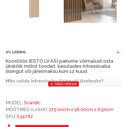
0% LIISING
Koostöös (ESTO LV AS) pakume võimalust osta
ükskõik millist toodet, kasutades intressivaba
liisingut või järelmaksu kuni 12 kuud.
Miks valida intressivaba liising või järelmaks?
Intressivaba liising või järelmaks on mugav ja
soodne finantseerimise lahendus, mis võimaldab
MUDEL:
Scandic
teil vajalikud tooted kohe osta, kuid nende eest
MÕÕTMED (LxSxK):
275.00cm x 58.00cm x 6.50cm
hiljem tasuda.
SKU:
S34782
ESTO-ga saate intressivaba liisingu või järelmaksu