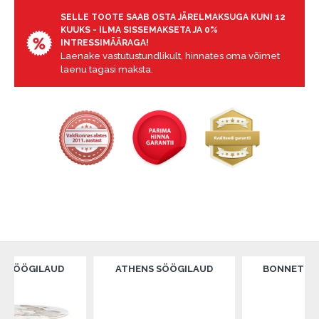
garantii ja tagastamise tingimustega
.
SELLE TOOTE SAAB OSTA JÄRELMAKSUGA KUNI 12
Finantsvastutus:
KUUKS - ILMA SISSEMAKSETA JA 0%
Laenake vastutustundlikult! Enne laenamist
INTRESSIMÄÄRAGA!
Laenake vastutustundlikult, hinnates oma võimet
palun hinnake oma finantsvõimalusi.
laenu tagasi maksta.
ILAUD
ATHENS SÖÖGILAUD
BONNET SÖÖGILA