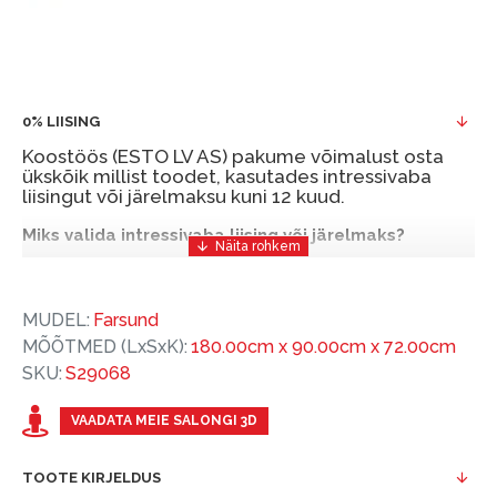
0% LIISING
Koostöös (ESTO LV AS) pakume võimalust osta
ükskõik millist toodet, kasutades intressivaba
liisingut või järelmaksu kuni 12 kuud.
Miks valida intressivaba liising või järelmaks?
Intressivaba liising või järelmaks on mugav ja
soodne finantseerimise lahendus, mis võimaldab
MUDEL:
Farsund
teil vajalikud tooted kohe osta, kuid nende eest
MÕÕTMED (LxSxK):
180.00cm x 90.00cm x 72.00cm
hiljem tasuda.
SKU:
S29068
ESTO-ga saate intressivaba liisingu või järelmaksu
eeliseid ilma esimese sissemakseta ja järelmaksu
VAADATA MEIE SALONGI 3D
perioodiga kuni 12 kuud.
TOOTE KIRJELDUS
Näide: Toote hind 300 €, periood: 12 kuud,