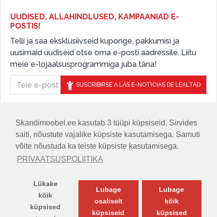
UUDISED, ALLAHINDLUSED, KAMPAANIAD E-
POSTIS!
Telli ja saa eksklusiivseid kuponge, pakkumisi ja
uusimaid uudiseid otse oma e-posti aadressile. Liitu
meie e-lojaalsusprogrammiga juba täna!
SUSCRIBIRSE A LAS E-NOTICIAS DE LEALTAD
Skandimoobel.ee kasutab 3 tüüpi küpsiseid. Sirvides
JÄLGIGE MEID SOTSIAALMEEDIAS
saiti, nõustute vajalike küpsiste kasutamisega. Samuti
võite nõustuda ka teiste küpsiste kasutamisega.
PRIVAATSUSPOLIITIKA
Lükake
Lubage
Lubage
kõik
osaliselt
kõik
küpsised
küpsiseid
küpsised