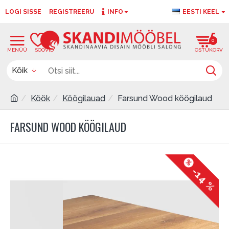
LOGI SISSE
REGISTREERU
INFO
EESTI KEEL
0
0
Kõik
Köök
Köögilauad
Farsund Wood köögilaud
FARSUND WOOD KÖÖGILAUD
-14 %