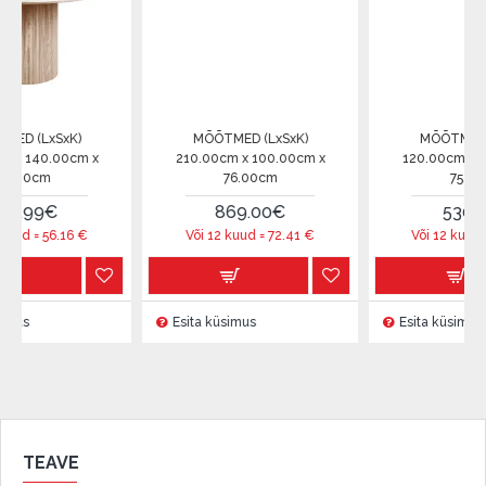
SxK)
MÕÕTMED (LxSxK)
MÕÕTMED (LxSxK)
.00cm x
210.00cm x 100.00cm x
120.00cm x 120.00cm
76.00cm
75.00cm
€
869.00€
530.00€
6.16
€
Või 12 kuud =
72.41
€
Või 12 kuud =
44.16
Esita küsimus
Esita küsimus
TEAVE