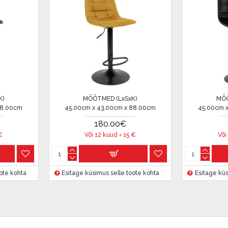
salongi Dārzciema tänaval 91,
 Smart-ID, eParaksts eID,
, Luminor, SEB või Citadele).
 on märgitud krediidi saamise
K)
MÕÕTMED (LxSxK)
MÕÕ
88.00cm
45.00cm x 43.00cm x 88.00cm
45.00cm 
180.00€
€
Või 12 kuud =
15
€
Või
etingimustega
, samuti
ote kohta
Esitage küsimus selle toote kohta
Esitage küs
innake oma finantsvõimalusi.