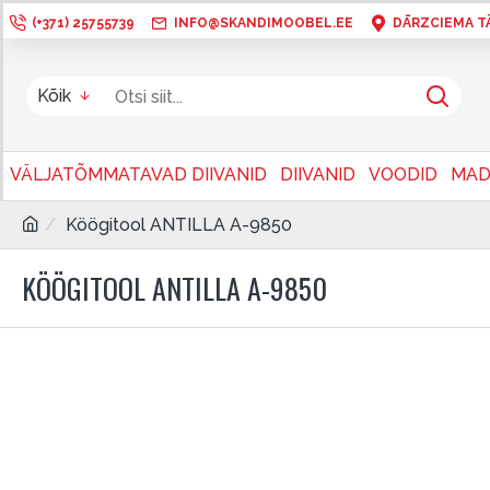
(+371) 25755739
INFO@SKANDIMOOBEL.EE
DĀRZCIEMA TÄN
Kõik
VÄLJATÕMMATAVAD DIIVANID
DIIVANID
VOODID
MAD
Köögitool ANTILLA A-9850
KÖÖGITOOL ANTILLA A-9850