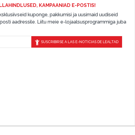
LLAHINDLUSED, KAMPAANIAD E-POSTIS!
 eksklusiivseid kuponge, pakkumisi ja uusimaid uudiseid
osti aadressile. Liitu meie e-lojaalsusprogrammiga juba
SUSCRIBIRSE A LAS E-NOTICIAS DE LEALTAD