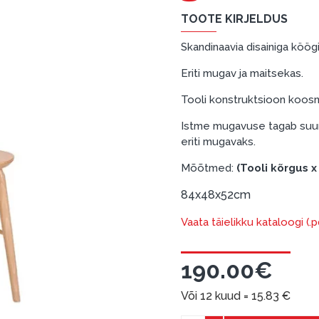
TOOTE KIRJELDUS
Skandinaavia disainiga köögi
Eriti mugav ja maitsekas.
Tooli konstruktsioon koosne
Istme mugavuse tagab suure
eriti mugavaks.
Mõõtmed:
(Tooli kõrgus x
84x48x52cm
Vaata täielikku kataloogi (.
190.00€
Või 12 kuud =
15.83
€