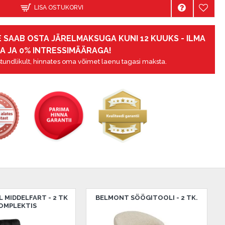
LISA OSTUKORVI
 SAAB OSTA JÄRELMAKSUGA KUNI 12 KUUKS - ILMA
A JA 0% INTRESSIMÄÄRAGA!
tundlikult, hinnates oma võimet laenu tagasi maksta.
 MIDDELFART - 2 TK
BELMONT SÖÖGITOOLI - 2 TK.
OMPLEKTIS