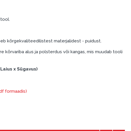
tool.
b kõrgekvaliteedilistest materjalidest - puidust.
 kõrvariba alus ja polsterdus või kangas, mis muudab tooli
 Laius x Sügavus)
pdf formaadis)