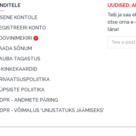
ENDITELE
UUDISED, A
Telli ja saa
ISENE KONTOLE
otse oma e-p
EGISTREERI KONTO
täna!
OOVINIMEKIRI
0
AADA SÕNUM
AUBA TAGASTUS
-KINKEKAARDID
RIVAATSUSPOLIITIKA
ÜPSISTE POLIITIKA
DPR - ANDMETE PÄRING
DPR - VÕIMALUS 'UNUSTATUKS JÄÄMISEKS'