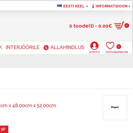
EESTI KEEL
INFORMATSIOON
0 toode(t) - 0.00€
0
K
INTERJÖÖRILE
ALLAHINDLUS
0
KONTO
SOOVINIMEKIRI
0cm x 48.00cm x 52.00cm
 3D