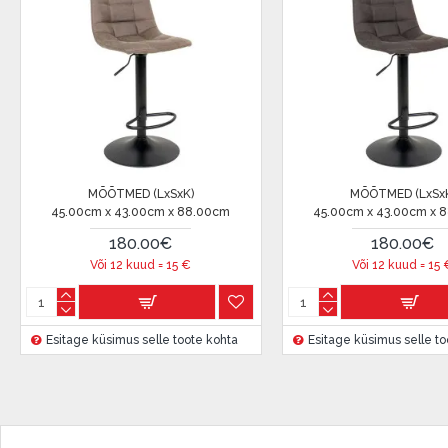
Liisingut ja järelmaksu saate vormistada ka külastades meie 
Riia, Läti.
Dokumendi nõuded:
ESTO LV AS (Dokumentide vormistamiseks on vajalik
eParaksts eID mobile, ESTO konto või pank Swedbank
Lepingu tingimused:
Liisingulepingu võib allkirjastada ainult see isik, kes
MÕÕTMED (LxSxK)
MÕÕTMED (LxSx
45.00cm x 43.00cm x 88.00cm
45.00cm x 43.00cm x 
lepingus.
180.00€
180.00€
Lisateave:
Või 12 kuud =
15
€
Või 12 kuud =
15
Enne krediidi vormistamist palun tutvuge
kauba tarn
garantii ja tagastamise tingimustega
.
Esitage küsimus selle toote kohta
Esitage küsimus selle to
Finantsvastutus:
Laenake vastutustundlikult! Enne laenamist palun h