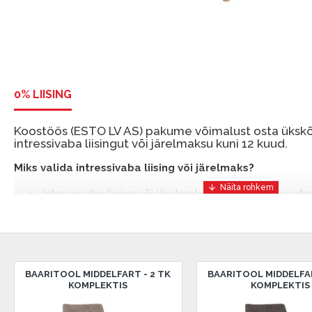
0% LIISING
Koostöös (ESTO LV AS) pakume võimalust osta ükskõi
intressivaba liisingut või järelmaksu kuni 12 kuud.
Miks valida intressivaba liising või järelmaks?
Intressivaba liising või järelmaks on mugav ja soodn
mis võimaldab teil vajalikud tooted kohe osta, kuid 
ESTO-ga saate intressivaba liisingu või järelmaksu eeli
sissemakseta ja järelmaksu perioodiga kuni 12 kuud.
Näide: Toote hind 300 €, periood: 12 kuud, esimene 
BAARITOOL MIDDELFART - 2 TK
BAARITOOL MIDDELFAR
KOMPLEKTIS
KOMPLEKTIS
makse: 25 €, kogu ülemakse: 0 €.