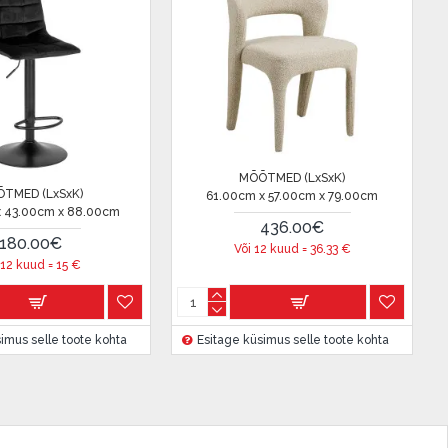
MÕÕTMED (LxSxK)
TMED (LxSxK)
61.00cm x 57.00cm x 79.00cm
x 43.00cm x 88.00cm
436.00€
180.00€
Või 12 kuud =
36.33
€
 12 kuud =
15
€
imus selle toote kohta
Esitage küsimus selle toote kohta