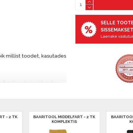
SELLE TOOTE
SISSEMAKSET
Laenake vastutus
k millist toodet, kasutades
e finantseerimise lahendus,
nende eest hiljem tasuda.
seid ilma esimese
sissemakse: 0 €, igakuine
T - 2 TK
BAARITOOL MIDDELFART - 2 TK
BAARITOOL
KOMPLEKTIS
K