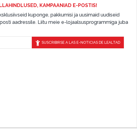
LLAHINDLUSED, KAMPAANIAD E-POSTIS!
 eksklusiivseid kuponge, pakkumisi ja uusimaid uudiseid
osti aadressile. Liitu meie e-lojaalsusprogrammiga juba
SUSCRIBIRSE A LAS E-NOTICIAS DE LEALTAD