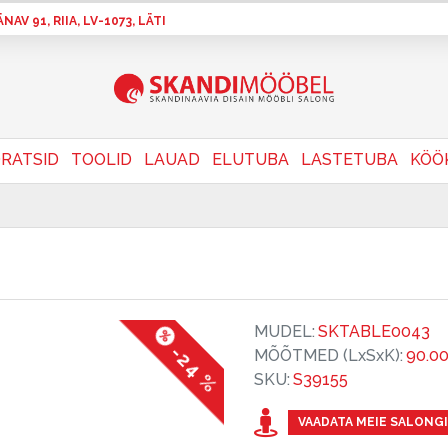
AV 91, RIIA, LV-1073, LÄTI
RATSID
TOOLID
LAUAD
ELUTUBA
LASTETUBA
KÖÖ
MUDEL:
SKTABLE0043
-24 %
MÕÕTMED (LxSxK):
90.0
SKU:
S39155
VAADATA MEIE SALONGI