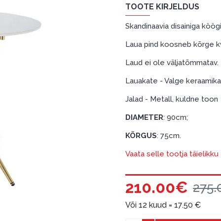
TOOTE KIRJELDUS
Skandinaavia disainiga köögi
Laua pind koosneb kõrge kva
Laud ei ole väljatõmmatav.
Lauakate - Valge keraamika
Jalad - Metall, kuldne toon
DIAMETER
: 90cm;
KÕRGUS
: 75cm.
Vaata selle tootja täielikk
210.00€
275.
Või 12 kuud =
17.50
€