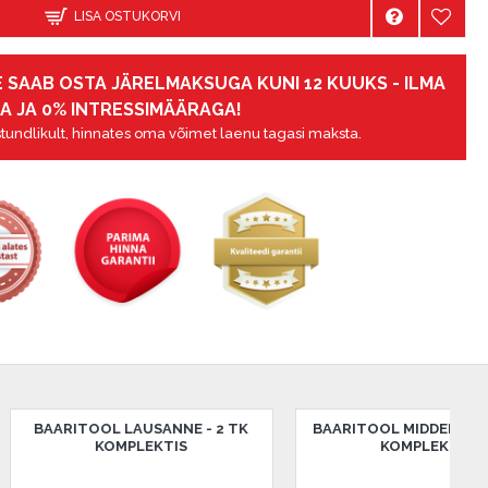
LISA OSTUKORVI
 SAAB OSTA JÄRELMAKSUGA KUNI 12 KUUKS - ILMA
A JA 0% INTRESSIMÄÄRAGA!
tundlikult, hinnates oma võimet laenu tagasi maksta.
IDDELFART - 2 TK
BAARITOOL MIDDELFART - 2 TK
BA
PLEKTIS
KOMPLEKTIS