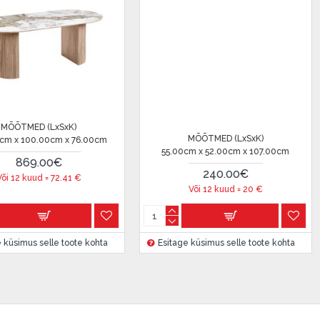
salongi Dārzciema tänaval 91,
 Smart-ID, eParaksts eID,
, Luminor, SEB või Citadele).
 on märgitud krediidi saamise
MÕÕTMED (LxSxK)
MÕÕTM
.00cm
55.00cm x 52.00cm x 107.00cm
45.00cm x 4
240.00€
18
Või 12 kuud =
20
€
Või 12
etingimustega
, samuti
 kohta
Esitage küsimus selle toote kohta
Esitage küsimu
innake oma finantsvõimalusi.