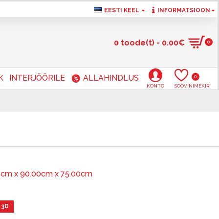
EESTI KEEL
INFORMATSIOON
0 toode(t) - 0.00€
0
K
INTERJÖÖRILE
ALLAHINDLUS
0
KONTO
SOOVINIMEKIRI
0cm x 90.00cm x 75.00cm
 3D