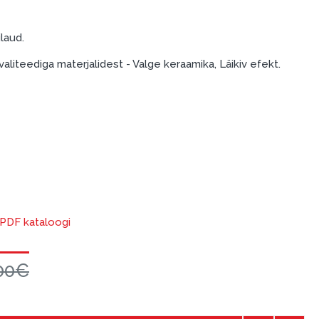
laud.
liteediga materjalidest - Valge keraamika, Läikiv efekt.
u PDF kataloogi
00€