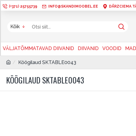
(+371) 25755739
INFO@SKANDIMOOBEL.EE
DĀRZCIEMA TÄN
Kõik
VÄLJATÕMMATAVAD DIIVANID
DIIVANID
VOODID
MAD
Köögilaud SKTABLE0043
KÖÖGILAUD SKTABLE0043