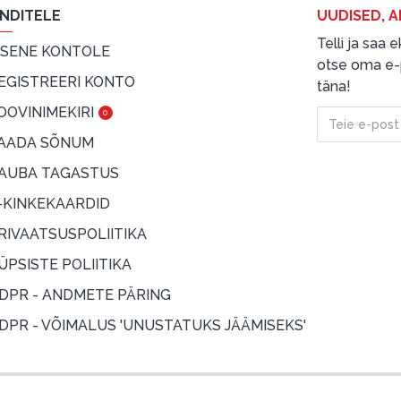
ENDITELE
UUDISED, A
Telli ja saa
ISENE KONTOLE
otse oma e-p
EGISTREERI KONTO
täna!
OOVINIMEKIRI
0
AADA SÕNUM
AUBA TAGASTUS
-KINKEKAARDID
RIVAATSUSPOLIITIKA
ÜPSISTE POLIITIKA
DPR - ANDMETE PÄRING
DPR - VÕIMALUS 'UNUSTATUKS JÄÄMISEKS'