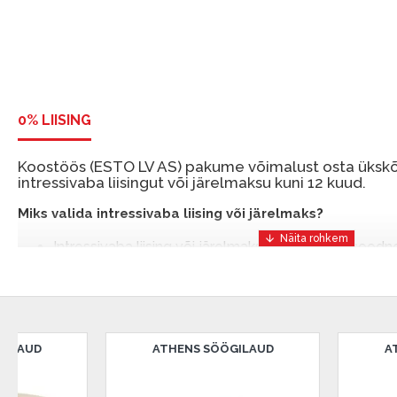
0% LIISING
Koostöös (ESTO LV AS) pakume võimalust osta ükskõi
intressivaba liisingut või järelmaksu kuni 12 kuud.
Miks valida intressivaba liising või järelmaks?
Intressivaba liising või järelmaks on mugav ja soodn
mis võimaldab teil vajalikud tooted kohe osta, kuid 
ESTO-ga saate intressivaba liisingu või järelmaksu eeli
sissemakseta ja järelmaksu perioodiga kuni 12 kuud.
Näide: Toote hind 300 €, periood: 12 kuud, esimene 
ATHENS SÖÖGILAUD
BAARITOOL LAUSANNE -
KOMPLEKTIS
makse: 25 €, kogu ülemakse: 0 €.