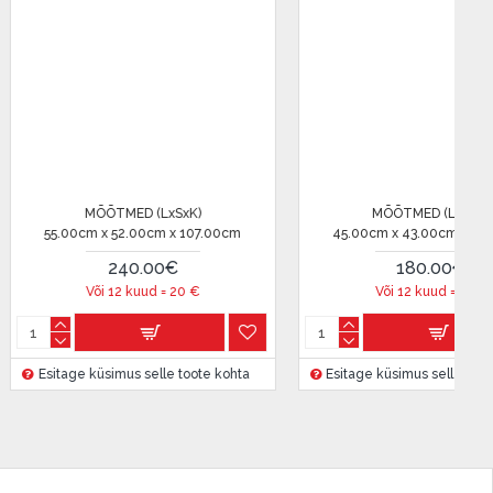
ED (LxSxK)
MÕÕTMED (LxSxK)
3.00cm x 88.00cm
45.00cm x 43.00cm x 88.00cm
0.00€
180.00€
 kuud =
15
€
Või 12 kuud =
15
€
s selle toote kohta
Esitage küsimus selle toote kohta
E