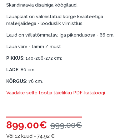
esimene sissemakse: 0 €, igakuine makse: 25 €,
Skandinaavia disainiga köögilaud.
kogu ülemakse: 0 €.
Lauaplaat on valmistatud kõrge kvaliteetiga
Liisingut ja järelmaksu saate vormistada ka külastades
materjalidega - looduslik viimistlus.
meie salongi Dārzciema tänaval 91, Riia, Läti.
Laud on väljatõmmatav. Iga pikendusosa - 66 cm.
Dokumendi nõuded:
Laua värv - tamm / must
ESTO LV AS (Dokumentide vormistamiseks on
PIKKUS
: 140-206-272 cm;
vajalik Smart-ID, eParaksts eID, eParaksts eID
mobile, ESTO konto või pank Swedbank, Luminor,
LADE
: 80 cm
SEB või Citadele).
KÕRGUS
: 76 cm.
Lepingu tingimused:
Vaadake selle tootja täielikku PDF-kataloogi
Liisingulepingu võib allkirjastada ainult see isik,
kes on märgitud krediidi saamise lepingus.
Lisateave:
899.00€
999.00€
Enne krediidi vormistamist palun tutvuge
kauba tarnetingimustega
, samuti
Või 12 kuud =
74.92
€