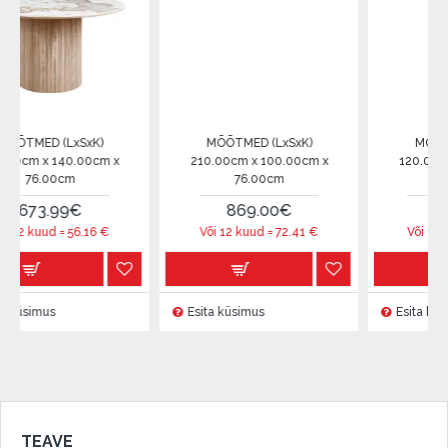
(LxSxK)
MÕÕTMED (LxSxK)
MÕÕTMED (LxS
140.00cm x
210.00cm x 100.00cm x
120.00cm x 120.
0cm
76.00cm
75.00cm
99€
869.00€
530.00€
d =
56.16
€
Või 12 kuud =
72.41
€
Või 12 kuud =
44
s
Esita küsimus
Esita küsimus
TEAVE