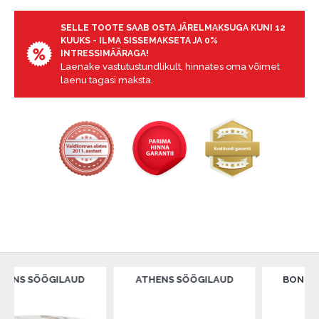
garantii ja tagastamise tingimustega
.
Finantsvastutus:
SELLE TOOTE SAAB OSTA JÄRELMAKSUGA KUNI 12
KUUKS - ILMA SISSEMAKSETA JA 0%
Laenake vastutustundlikult! Enne laenamist
INTRESSIMÄÄRAGA!
palun hinnake oma finantsvõimalusi.
Laenake vastutustundlikult, hinnates oma võimet
laenu tagasi maksta.
ÖÖGILAUD
ATHENS SÖÖGILAUD
BONNET SÖÖG