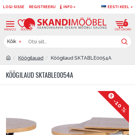
LOGI SISSE
REGISTREERU
INFO
EESTI KEEL
0
0
Kõik
Köögilauad
Köögilaud SKTABLE0054A
KÖÖGILAUD SKTABLE0054A
-10 %