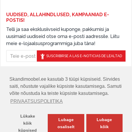
UUDISED, ALLAHINDLUSED, KAMPAANIAD E-
POSTIS!
Telli ja saa eksklusiivseid kuponge, pakkumisi ja
uusimaid uudiseid otse oma e-posti aadressile. Liitu
meie e-lojaalsusprogrammiga juba täna!
SUSCRIBIRSE A LAS E-NOTICIAS DE LEALTAD
Skandimoobel.ee kasutab 3 tüüpi küpsiseid. Sirvides
JÄLGIGE MEID SOTSIAALMEEDIAS
saiti, nõustute vajalike küpsiste kasutamisega. Samuti
võite nõustuda ka teiste küpsiste kasutamisega.
PRIVAATSUSPOLIITIKA
Lükake
Lubage
Lubage
kõik
osaliselt
kõik
küpsised