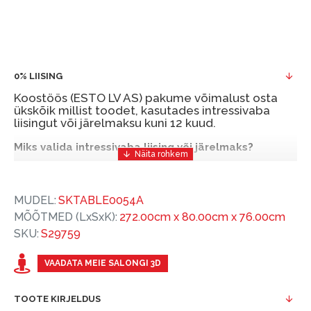
0% LIISING
Koostöös (ESTO LV AS) pakume võimalust osta
ükskõik millist toodet, kasutades intressivaba
liisingut või järelmaksu kuni 12 kuud.
Miks valida intressivaba liising või järelmaks?
Intressivaba liising või järelmaks on mugav ja
soodne finantseerimise lahendus, mis võimaldab
MUDEL:
SKTABLE0054A
teil vajalikud tooted kohe osta, kuid nende eest
MÕÕTMED (LxSxK):
272.00cm x 80.00cm x 76.00cm
hiljem tasuda.
SKU:
S29759
ESTO-ga saate intressivaba liisingu või järelmaksu
eeliseid ilma esimese sissemakseta ja järelmaksu
VAADATA MEIE SALONGI 3D
perioodiga kuni 12 kuud.
TOOTE KIRJELDUS
Näide: Toote hind 300 €, periood: 12 kuud,