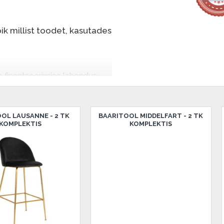
k millist toodet, kasutades
e finantseerimise lahendus,
nende eest hiljem tasuda.
seid ilma esimese
TK
BAARITOOL MIDDELFART - 2 TK
BAARITOOL MIDDE
KOMPLEKTIS
KOMPLE
sissemakse: 0 €, igakuine
salongi Dārzciema tänaval 91,
 Smart-ID, eParaksts eID,
, Luminor, SEB või Citadele).