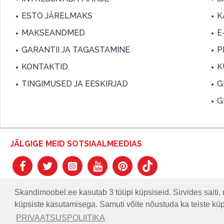
ESTO JÄRELMAKS
K
MAKSEANDMED
E
GARANTII JA TAGASTAMINE
P
KONTAKTID
K
TINGIMUSED JA EESKIRJAD
G
G
JÄLGIGE MEID SOTSIAALMEEDIAS
Skandimoobel.ee kasutab 3 tüüpi küpsiseid. Sirvides saiti, 
küpsiste kasutamisega. Samuti võite nõustuda ka teiste kü
© SKANDIMÖÖBEL.EE | Skandinaavia disaini mööblisalong.
PRIVAATSUSPOLIITIKA