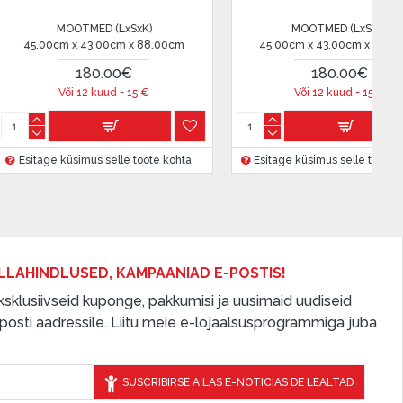
LxSxK)
MÕÕTMED (LxSxK)
61.
cm x 88.00cm
45.00cm x 43.00cm x 88.00cm
0€
180.00€
d =
15
€
Või 12 kuud =
15
€
lle toote kohta
Esitage küsimus selle toote kohta
Esita
LLAHINDLUSED, KAMPAANIAD E-POSTIS!
 eksklusiivseid kuponge, pakkumisi ja uusimaid uudiseid
osti aadressile. Liitu meie e-lojaalsusprogrammiga juba
SUSCRIBIRSE A LAS E-NOTICIAS DE LEALTAD