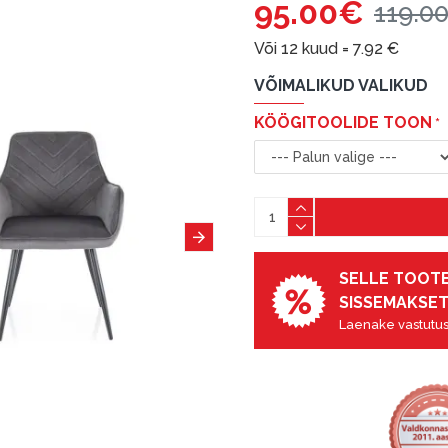
95.00€
119.0
Või 12 kuud =
7.92
€
VÕIMALIKUD VALIKUD
KÖÖGITOOLIDE TOON
SELLE TOOTE
SISSEMAKSET
Laenake vastutus