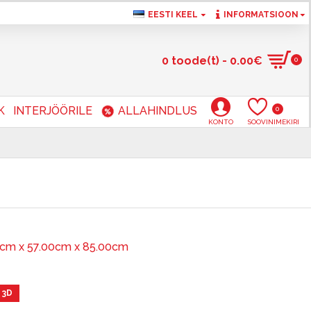
EESTI KEEL
INFORMATSIOON
0 toode(t) - 0.00€
0
K
INTERJÖÖRILE
ALLAHINDLUS
0
KONTO
SOOVINIMEKIRI
0cm x 57.00cm x 85.00cm
 3D