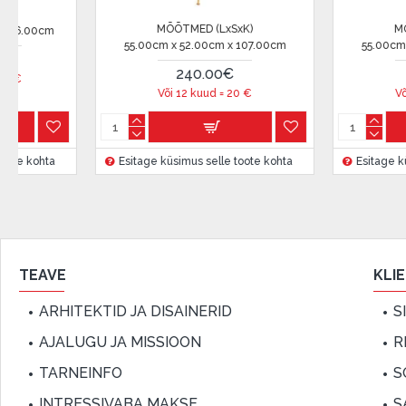
Lepingu tingimused:
MÕÕTMED (LxSxK)
MÕÕTMED (LxSxK)
55.00cm x 52.00cm x 107.00cm
45.00cm x 43.00cm x 88.00c
Liisingulepingu võib allkirjastada ainult see isik, kes
240.00€
180.00€
lepingus.
Või 12 kuud =
20
€
Või 12 kuud =
15
€
Lisateave:
Enne krediidi vormistamist palun tutvuge
kauba tarn
Esitage küsimus selle toote kohta
Esitage küsimus selle toote koh
garantii ja tagastamise tingimustega
.
Finantsvastutus:
Laenake vastutustundlikult! Enne laenamist palun h
TEAVE
KLI
ARHITEKTID JA DISAINERID
S
AJALUGU JA MISSIOON
R
TARNEINFO
S
INTRESSIVABA MAKSE
S