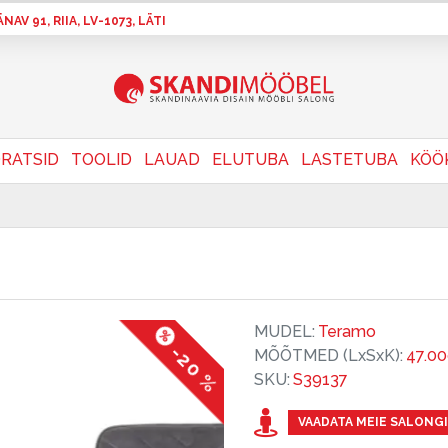
AV 91, RIIA, LV-1073, LÄTI
RATSID
TOOLID
LAUAD
ELUTUBA
LASTETUBA
KÖÖ
MUDEL:
Teramo
-20 %
MÕÕTMED (LxSxK):
47.0
SKU:
S39137
VAADATA MEIE SALONGI