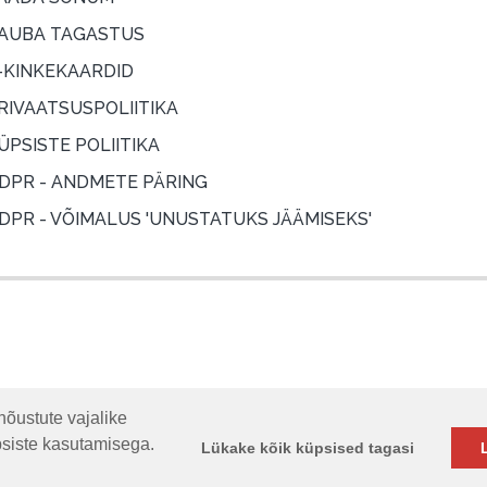
AUBA TAGASTUS
-KINKEKAARDID
RIVAATSUSPOLIITIKA
ÜPSISTE POLIITIKA
DPR - ANDMETE PÄRING
DPR - VÕIMALUS 'UNUSTATUKS JÄÄMISEKS'
nõustute vajalike
psiste kasutamisega.
Lükake kõik küpsised tagasi