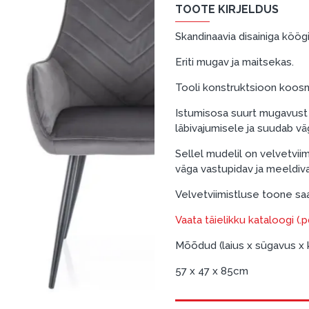
TOOTE KIRJELDUS
Skandinaavia disainiga köögi
Eriti mugav ja maitsekas.
Tooli konstruktsioon koosne
Istumisosa suurt mugavust 
läbivajumisele ja suudab väg
Sellel mudelil on velvetvi
väga vastupidav ja meeldiv
Velvetviimistluse toone saa
Vaata täielikku kataloogi (.
Mõõdud (laius x sügavus x 
57 x 47 x 85cm