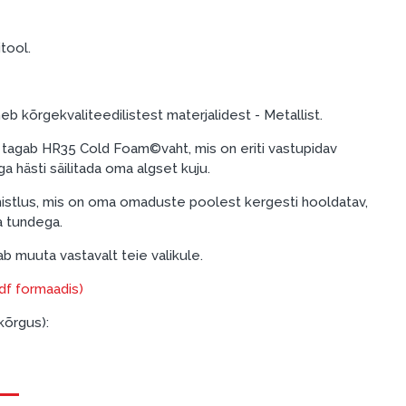
tool.
b kõrgekvaliteedilistest materjalidest - Metallist.
tagab HR35 Cold Foam©vaht, mis on eriti vastupidav
a hästi säilitada oma algset kuju.
imistlus, mis on oma omaduste poolest kergesti hooldatav,
a tundega.
b muuta vastavalt teie valikule.
pdf formaadis)
kõrgus):