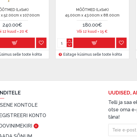
MÕÕTMED (LxSxK)
MÕÕTMED (
m
45.00cm x 43.00cm x 88.00cm
45.00cm x 43.00
 on märgitud krediidi saamise
180.00€
180.0
Või 12 kuud =
15
€
Või 12 kuu
etingimustega
, samuti
ta
Esitage küsimus selle toote kohta
Esitage küsimus se
innake oma finantsvõimalusi.
ENDITELE
UUDISED, A
Telli ja saa
ISENE KONTOLE
otse oma e-p
EGISTREERI KONTO
täna!
OOVINIMEKIRI
0
AADA SÕNUM