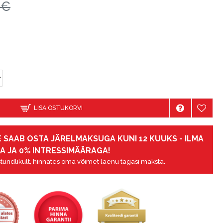
0€
LISA OSTUKORVI
 SAAB OSTA JÄRELMAKSUGA KUNI 12 KUUKS - ILMA
A JA 0% INTRESSIMÄÄRAGA!
tundlikult, hinnates oma võimet laenu tagasi maksta.