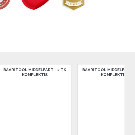
LFART - 2 TK
BAARITOOL MIDDELFART - 2 TK
BELMO
KTIS
KOMPLEKTIS