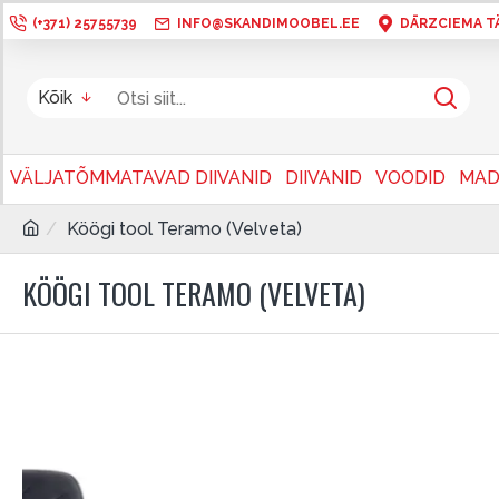
(+371) 25755739
INFO@SKANDIMOOBEL.EE
DĀRZCIEMA TÄN
Kõik
VÄLJATÕMMATAVAD DIIVANID
DIIVANID
VOODID
MAD
Köögi tool Teramo (Velveta)
KÖÖGI TOOL TERAMO (VELVETA)