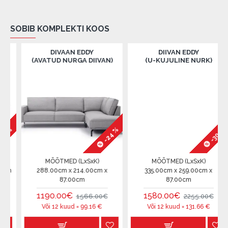
SOBIB KOMPLEKTI KOOS
DIVAAN EDDY
DIIVAN EDDY
(AVATUD NURGA DIIVAN)
(U-KUJULINE NURK)
%
-24 %
-30 %
MÕÕTMED (LxSxK)
MÕÕTMED (LxSxK)
m
288.00cm x 214.00cm x
335.00cm x 259.00cm x
87.00cm
87.00cm
1190.00€
1580.00€
1566.00€
2255.00€
Või 12 kuud =
99.16
€
Või 12 kuud =
131.66
€