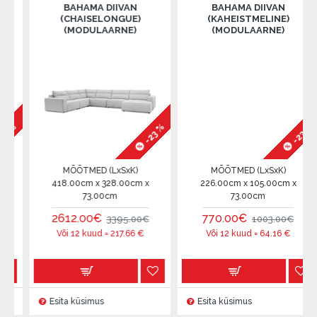
BAHAMA DIIVAN
BAHAMA DIIVAN
(CHAISELONGUE)
(KAHEISTMELINE)
(MODULAARNE)
(MODULAARNE)
%
-23 %
-23 %
MÕÕTMED (LxSxK)
MÕÕTMED (LxSxK)
418.00cm x 328.00cm x
226.00cm x 105.00cm x
73.00cm
73.00cm
2612.00€
770.00€
3395.00€
1003.00€
Või 12 kuud =
217.66
€
Või 12 kuud =
64.16
€
Esita küsimus
Esita küsimus