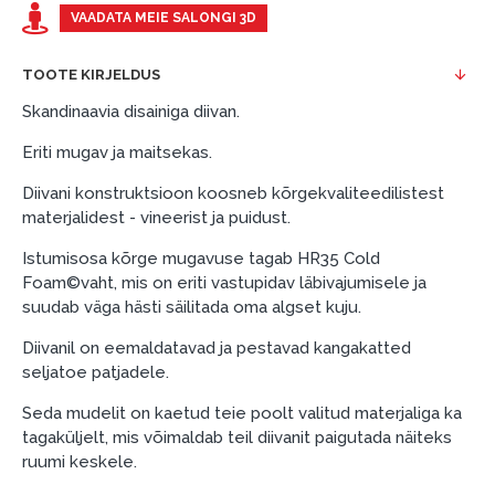
esimene sissemakse: 0 €, igakuine makse: 25 €,
VAADATA MEIE SALONGI 3D
kogu ülemakse: 0 €.
TOOTE KIRJELDUS
Liisingut ja järelmaksu saate vormistada ka külastades
meie salongi Dārzciema tänaval 91, Riia, Läti.
Skandinaavia disainiga diivan.
Dokumendi nõuded:
Eriti mugav ja maitsekas.
ESTO LV AS (Dokumentide vormistamiseks on
Diivani konstruktsioon koosneb kõrgekvaliteedilistest
vajalik Smart-ID, eParaksts eID, eParaksts eID
materjalidest - vineerist ja puidust.
mobile, ESTO konto või pank Swedbank, Luminor,
Istumisosa kõrge mugavuse tagab HR35 Cold
SEB või Citadele).
Foam©vaht, mis on eriti vastupidav läbivajumisele ja
Lepingu tingimused:
suudab väga hästi säilitada oma algset kuju.
Liisingulepingu võib allkirjastada ainult see isik,
Diivanil on eemaldatavad ja pestavad kangakatted
kes on märgitud krediidi saamise lepingus.
seljatoe patjadele.
Lisateave:
Seda mudelit on kaetud teie poolt valitud materjaliga ka
tagaküljelt, mis võimaldab teil diivanit paigutada näiteks
Enne krediidi vormistamist palun tutvuge
ruumi keskele.
kauba tarnetingimustega
, samuti