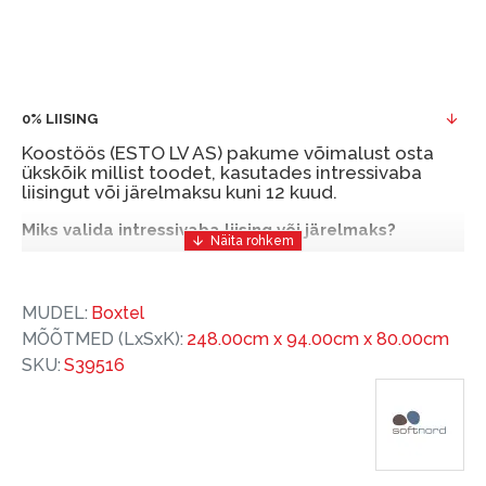
0% LIISING
Koostöös (ESTO LV AS) pakume võimalust osta
ükskõik millist toodet, kasutades intressivaba
liisingut või järelmaksu kuni 12 kuud.
Miks valida intressivaba liising või järelmaks?
Intressivaba liising või järelmaks on mugav ja
soodne finantseerimise lahendus, mis võimaldab
MUDEL:
Boxtel
teil vajalikud tooted kohe osta, kuid nende eest
MÕÕTMED (LxSxK):
248.00cm x 94.00cm x 80.00cm
hiljem tasuda.
SKU:
S39516
ESTO-ga saate intressivaba liisingu või järelmaksu
eeliseid ilma esimese sissemakseta ja järelmaksu
perioodiga kuni 12 kuud.
Näide: Toote hind 300 €, periood: 12 kuud,