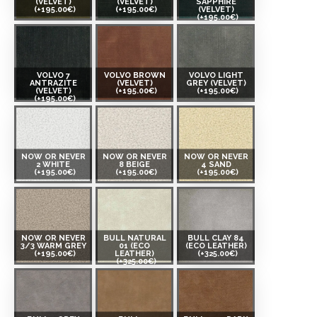
(VELVET)
(VELVET)
SAPPHIRE
(+195.00€)
(+195.00€)
(VELVET)
(+195.00€)
VOLVO 7
VOLVO BROWN
VOLVO LIGHT
ANTRAZITE
(VELVET)
GREY (VELVET)
(VELVET)
(+195.00€)
(+195.00€)
(+195.00€)
NOW OR NEVER
NOW OR NEVER
NOW OR NEVER
2 WHITE
8 BEIGE
4 SAND
(+195.00€)
(+195.00€)
(+195.00€)
NOW OR NEVER
BULL NATURAL
BULL CLAY 84
3/3 WARM GREY
01 (ECO
(ECO LEATHER)
(+195.00€)
LEATHER)
(+325.00€)
(+325.00€)