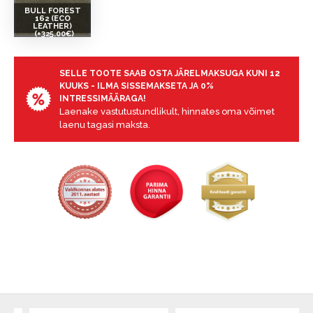
BULL FOREST
162 (ECO
LEATHER)
(+325.00€)
SELLE TOOTE SAAB OSTA JÄRELMAKSUGA KUNI 12
KUUKS - ILMA SISSEMAKSETA JA 0%
INTRESSIMÄÄRAGA!
Laenake vastutustundlikult, hinnates oma võimet
laenu tagasi maksta.