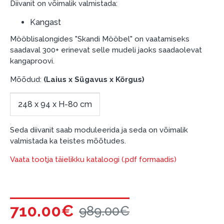
garantii ja tagastamise tingimustega
.
Diivanit on võimalik valmistada:
Finantsvastutus:
Kangast
Laenake vastutustundlikult! Enne laenamist
Mööblisalongides "Skandi Mööbel" on vaatamiseks
palun hinnake oma finantsvõimalusi.
saadaval 300+ erinevat selle mudeli jaoks saadaolevat
kangaproovi.
Mõõdud:
(Laius x Sügavus x Kõrgus)
248 x 94 x H-80 cm
Seda diivanit saab moduleerida ja seda on võimalik
valmistada ka teistes mõõtudes.
Vaata tootja täielikku kataloogi (.pdf formaadis)
710.00€
989.00€