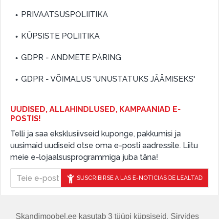
PRIVAATSUSPOLIITIKA
KÜPSISTE POLIITIKA
GDPR - ANDMETE PÄRING
GDPR - VÕIMALUS 'UNUSTATUKS JÄÄMISEKS'
UUDISED, ALLAHINDLUSED, KAMPAANIAD E-
POSTIS!
Telli ja saa eksklusiivseid kuponge, pakkumisi ja
uusimaid uudiseid otse oma e-posti aadressile. Liitu
meie e-lojaalsusprogrammiga juba täna!
SUSCRIBIRSE A LAS E-NOTICIAS DE LEALTAD
Skandimoobel.ee kasutab 3 tüüpi küpsiseid. Sirvides