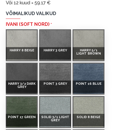
Või 12 kuud =
59.17
€
VÕIMALIKUD VALIKUD
IVANI (SOFT NORD)
HARRY 8 BEIGE
HARRY 3 GREY
HARRY 5/1
LIGHT BROWN
HARRY 3/2 DARK
POINT 3 GREY
POINT 16 BLUE
GREY
POINT 17 GREEN
SOLID 3/1 LIGHT
SOLID 8 BEIGE
GREY