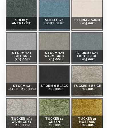
SOLID 7
SOLID 16/1
STORM 4 SAND
ANTRAZITE
LIGHT BLUE
(+65.00€)
STORM 3/1
STORM 3/3
STORM 16/1
LIGHT GREY
WARM GREY
LIGHT BLUE
(+65.00€)
(+65.00€)
(+65.00€)
STORM 14
STORM 6 BLACK
TUCKER 8 BEIGE
LATTE
(+65.00€)
(+65.00€)
(+65.00€)
TUCKER 3/3
TUCKER 17
TUCKER 21
WARM GREY
GREEN
MUSTARD
(+65.00€)
(+65.00€)
(+65.00€)