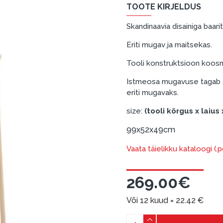
TOOTE KIRJELDUS
Skandinaavia disainiga baari
Eriti mugav ja maitsekas.
Tooli konstruktsioon koosn
Istmeosa mugavuse tagab su
eriti mugavaks.
size:
(tooli kõrgus x laius
99x52x49cm
Vaata täielikku kataloogi (.
269.00€
Või 12 kuud =
22.42
€