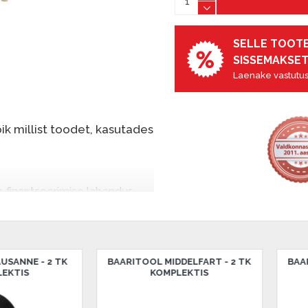
SELLE TOOTE
SISSEMAKSET
Laenake vastutus
k millist toodet, kasutades
e finantseerimise lahendus,
nende eest hiljem tasuda.
seid ilma esimese
 - 2 TK
BAARITOOL MIDDELFART - 2 TK
BAARITOOL 
sissemakse: 0 €, igakuine
KOMPLEKTIS
KO