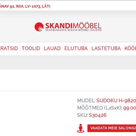
AV 91, RIIA, LV-1073, LÄTI
RATSID
TOOLID
LAUAD
ELUTUBA
LASTETUBA
KÖÖ
MUDEL:
SUDOKU H-982
MÕÕTMED (LxSxK):
99.0
SKU:
S30426
VAADATA MEIE SALONGI