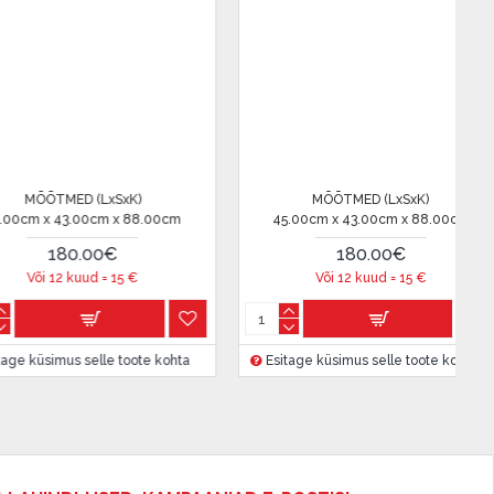
MED (LxSxK)
MÕÕTMED (LxSxK)
43.00cm x 88.00cm
45.00cm x 43.00cm x 88.00cm
80.00€
180.00€
2 kuud =
15
€
Või 12 kuud =
15
€
mus selle toote kohta
Esitage küsimus selle toote kohta