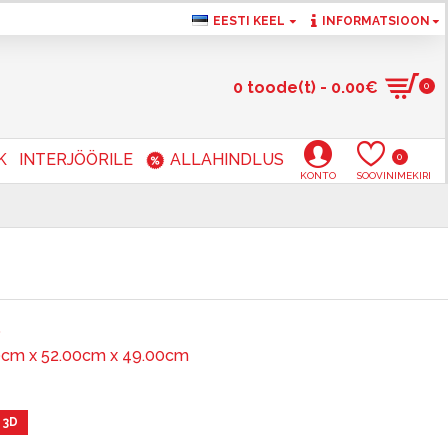
EESTI KEEL
INFORMATSIOON
0 toode(t) - 0.00€
0
K
INTERJÖÖRILE
ALLAHINDLUS
0
KONTO
SOOVINIMEKIRI
0
0cm x 52.00cm x 49.00cm
 3D