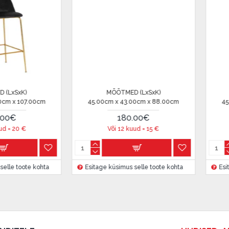
salongi Dārzciema tänaval 91,
 Smart-ID, eParaksts eID,
, Luminor, SEB või Citadele).
MÕÕTMED (LxSxK)
MÕÕT
 on märgitud krediidi saamise
8.00cm
45.00cm x 43.00cm x 88.00cm
45.00cm x 
180.00€
1
Või 12 kuud =
15
€
Või 1
etingimustega
, samuti
te kohta
Esitage küsimus selle toote kohta
Esitage küsi
innake oma finantsvõimalusi.