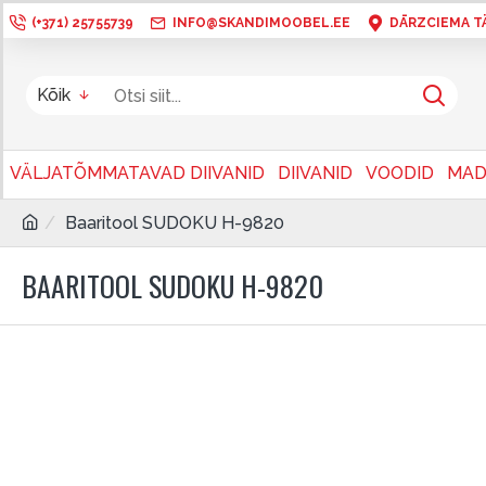
(+371) 25755739
INFO@SKANDIMOOBEL.EE
DĀRZCIEMA TÄN
Kõik
VÄLJATÕMMATAVAD DIIVANID
DIIVANID
VOODID
MAD
Baaritool SUDOKU H-9820
BAARITOOL SUDOKU H-9820