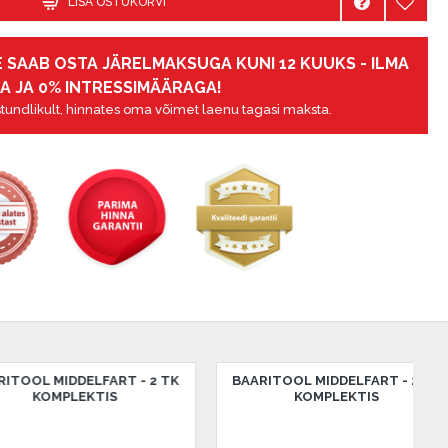
LISA OSTUKORVI
 SAAB OSTA JÄRELMAKSUGA KUNI 12 KUUKS - ILMA
A JA 0% INTRESSIMÄÄRAGA!
tundlikult, hinnates oma võimet laenu tagasi maksta.
MIDDELFART - 2 TK
BAARITOOL MIDDELFART - 2 TK
MPLEKTIS
KOMPLEKTIS