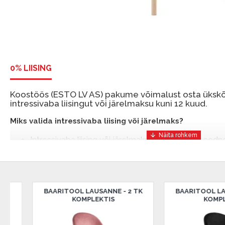
0% LIISING
Koostöös (ESTO LV AS) pakume võimalust osta ükskõi
intressivaba liisingut või järelmaksu kuni 12 kuud.
Miks valida intressivaba liising või järelmaks?
Intressivaba liising või järelmaks on mugav ja soodn
mis võimaldab teil vajalikud tooted kohe osta, kuid 
ESTO-ga saate intressivaba liisingu või järelmaksu eeli
sissemakseta ja järelmaksu perioodiga kuni 12 kuud.
BAARITOOL LAUSANNE - 2 TK
BAARITOOL MIDDELFART
Näide: Toote hind 300 €, periood: 12 kuud, esimene 
KOMPLEKTIS
KOMPLEKTIS
makse: 25 €, kogu ülemakse: 0 €.