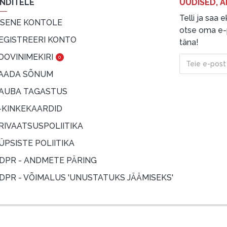
ENDITELE
UUDISED, A
Telli ja saa
ISENE KONTOLE
otse oma e-p
EGISTREERI KONTO
täna!
OOVINIMEKIRI
0
AADA SÕNUM
AUBA TAGASTUS
-KINKEKAARDID
RIVAATSUSPOLIITIKA
ÜPSISTE POLIITIKA
DPR - ANDMETE PÄRING
DPR - VÕIMALUS 'UNUSTATUKS JÄÄMISEKS'