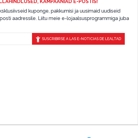
LLAHINDLUSED, KAMPAANIAD E-POSTIS!
 eksklusiivseid kuponge, pakkumisi ja uusimaid uudiseid
osti aadressile. Liitu meie e-lojaalsusprogrammiga juba
SUSCRIBIRSE A LAS E-NOTICIAS DE LEALTAD