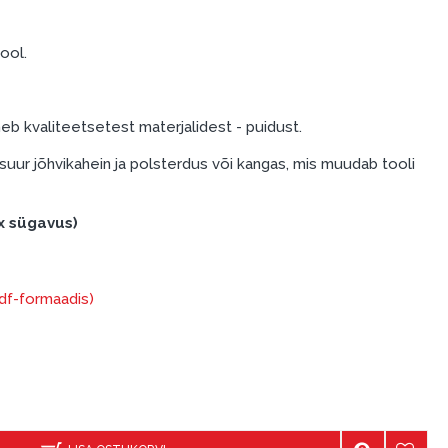
tool.
eb kvaliteetsetest materjalidest - puidust.
ur jõhvikahein ja polsterdus või kangas, mis muudab tooli
 x sügavus)
pdf-formaadis)