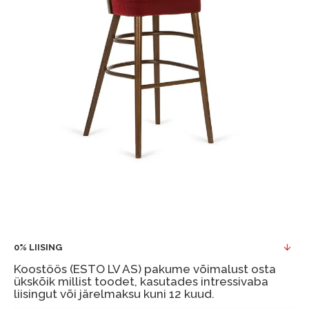
0% LIISING
Koostöös (ESTO LV AS) pakume võimalust osta
ükskõik millist toodet, kasutades intressivaba
liisingut või järelmaksu kuni 12 kuud.