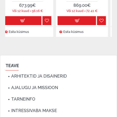
24
673.99€
869.00€
Või 12 
 12 kuud =
56.16
€
Või 12 kuud =
72.41
€
 küsimus
Esita küsimus
Esita küsi
TEAVE
ARHITEKTID JA DISAINERID
AJALUGU JA MISSIOON
TARNEINFO
INTRESSIVABA MAKSE