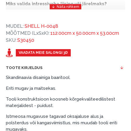
Miks valida intressivaba liising või järelmaks?
Intressivaba liising või järelmaks on mugav ja
soodne finantseerimise lahendus, mis võimaldab
MUDEL:
SHELL H-0048
teil vajalikud tooted kohe osta, kuid nende eest
MÕÕTMED (LxSxK):
112.00cm x 50.00cm x 53.00cm
hiljem tasuda.
SKU:
S30450
ESTO-ga saate intressivaba liisingu või järelmaksu
eeliseid ilma esimese sissemakseta ja järelmaksu
VAADATA MEIE SALONGI 3D
perioodiga kuni 12 kuud.
TOOTE KIRJELDUS
Näide: Toote hind 300 €, periood: 12 kuud,
esimene sissemakse: 0 €, igakuine makse: 25 €,
Skandinaavia disainiga baaritool.
kogu ülemakse: 0 €.
Eriti mugav ja maitsekas.
Liisingut ja järelmaksu saate vormistada ka külastades
Tooli konstruktsioon koosneb kõrgekvaliteedilistest
meie salongi Dārzciema tänaval 91, Riia, Läti.
materjalidest - puidust.
Dokumendi nõuded:
Istmeosa mugavuse tagavad oksajaluse alus ja
ESTO LV AS (Dokumentide vormistamiseks on
polsterdus või kangasviimistlus, mis muudab tooli eriti
vajalik Smart-ID, eParaksts eID, eParaksts eID
mugavaks.