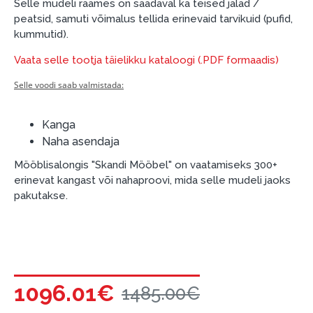
garantii ja tagastamise tingimustega
.
Selle mudeli raames on saadaval ka teised jalad /
peatsid, samuti võimalus tellida erinevaid tarvikuid (pufid,
Finantsvastutus:
kummutid).
Laenake vastutustundlikult! Enne laenamist
palun hinnake oma finantsvõimalusi.
Vaata selle tootja täielikku kataloogi (.PDF formaadis)
Selle voodi saab valmistada:
Kanga
Naha asendaja
Mööblisalongis "Skandi Mööbel" on vaatamiseks 300+
erinevat kangast või nahaproovi, mida selle mudeli jaoks
pakutakse.
1096.01€
1485.00€