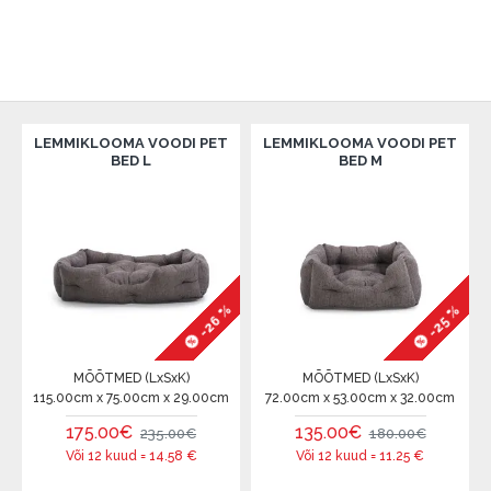
LEMMIKLOOMA VOODI PET
LEMMIKLOOMA VOODI PET
BED L
BED M
-26 %
-25 %
%
MÕÕTMED (LxSxK)
MÕÕTMED (LxSxK)
115.00cm x 75.00cm x 29.00cm
72.00cm x 53.00cm x 32.00cm
175.00€
135.00€
235.00€
180.00€
Või 12 kuud =
14.58
€
Või 12 kuud =
11.25
€