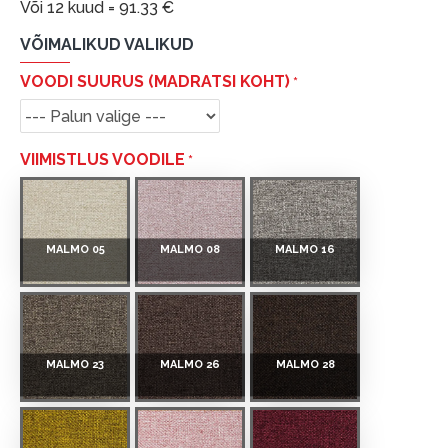
Või 12 kuud =
91.33
€
VÕIMALIKUD VALIKUD
VOODI SUURUS (MADRATSI KOHT)
VIIMISTLUS VOODILE
MALMO 05
MALMO 08
MALMO 16
MALMO 23
MALMO 26
MALMO 28