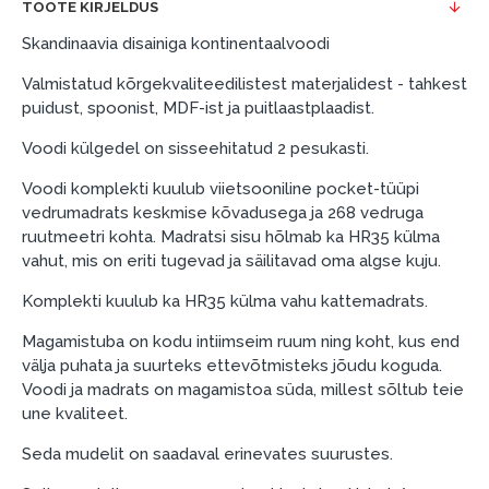
TOOTE KIRJELDUS
esimene sissemakse: 0 €, igakuine makse: 25 €,
kogu ülemakse: 0 €.
Skandinaavia disainiga kontinentaalvoodi
Liisingut ja järelmaksu saate vormistada ka külastades
Valmistatud kõrgekvaliteedilistest materjalidest - tahkest
meie salongi Dārzciema tänaval 91, Riia, Läti.
puidust, spoonist, MDF-ist ja puitlaastplaadist.
Dokumendi nõuded:
Voodi külgedel on sisseehitatud 2 pesukasti.
ESTO LV AS (Dokumentide vormistamiseks on
Voodi komplekti kuulub viietsooniline pocket-tüüpi
vajalik Smart-ID, eParaksts eID, eParaksts eID
vedrumadrats keskmise kõvadusega ja 268 vedruga
mobile, ESTO konto või pank Swedbank, Luminor,
ruutmeetri kohta. Madratsi sisu hõlmab ka HR35 külma
SEB või Citadele).
vahut, mis on eriti tugevad ja säilitavad oma algse kuju.
Lepingu tingimused:
Komplekti kuulub ka HR35 külma vahu kattemadrats.
Liisingulepingu võib allkirjastada ainult see isik,
Magamistuba on kodu intiimseim ruum ning koht, kus end
kes on märgitud krediidi saamise lepingus.
välja puhata ja suurteks ettevõtmisteks jõudu koguda.
Voodi ja madrats on magamistoa süda, millest sõltub teie
Lisateave:
une kvaliteet.
Enne krediidi vormistamist palun tutvuge
Seda mudelit on saadaval erinevates suurustes.
kauba tarnetingimustega
, samuti