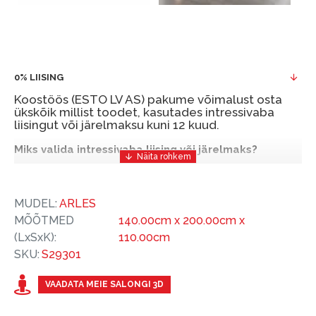
0% LIISING
Koostöös (ESTO LV AS) pakume võimalust osta
ükskõik millist toodet, kasutades intressivaba
liisingut või järelmaksu kuni 12 kuud.
Miks valida intressivaba liising või järelmaks?
Intressivaba liising või järelmaks on mugav ja
soodne finantseerimise lahendus, mis võimaldab
MUDEL:
ARLES
teil vajalikud tooted kohe osta, kuid nende eest
MÕÕTMED
140.00cm x 200.00cm x
hiljem tasuda.
(LxSxK):
110.00cm
ESTO-ga saate intressivaba liisingu või järelmaksu
SKU:
S29301
eeliseid ilma esimese sissemakseta ja järelmaksu
perioodiga kuni 12 kuud.
VAADATA MEIE SALONGI 3D
Näide: Toote hind 300 €, periood: 12 kuud,