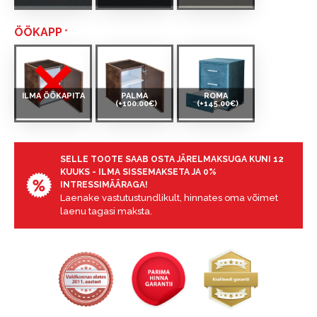
ÖÖKAPP
ILMA ÖÖKAPITA
PALMA
ROMA
(+100.00€)
(+145.00€)
SELLE TOOTE SAAB OSTA JÄRELMAKSUGA KUNI 12
KUUKS - ILMA SISSEMAKSETA JA 0%
INTRESSIMÄÄRAGA!
Laenake vastutustundlikult, hinnates oma võimet
laenu tagasi maksta.