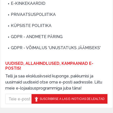
E-KINKEKAARDID
PRIVAATSUSPOLIITIKA
KÜPSISTE POLIITIKA
GDPR - ANDMETE PÄRING
GDPR - VÕIMALUS 'UNUSTATUKS JÄÄMISEKS'
UUDISED, ALLAHINDLUSED, KAMPAANIAD E-
POSTIS!
Telli ja saa eksklusiivseid kuponge, pakkumisi ja
uusimaid uudiseid otse oma e-posti aadressile. Liitu
meie e-lojaalsusprogrammiga juba täna!
SUSCRIBIRSE A LAS E-NOTICIAS DE LEALTAD