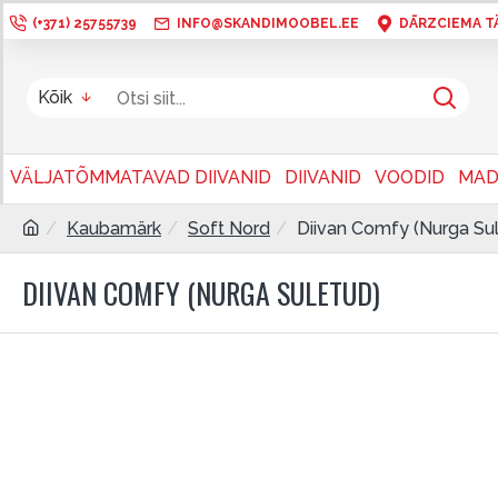
(+371) 25755739
INFO@SKANDIMOOBEL.EE
DĀRZCIEMA TÄN
Kõik
VÄLJATÕMMATAVAD DIIVANID
DIIVANID
VOODID
MAD
Kaubamärk
Soft Nord
Diivan Comfy (Nurga Su
DIIVAN COMFY (NURGA SULETUD)