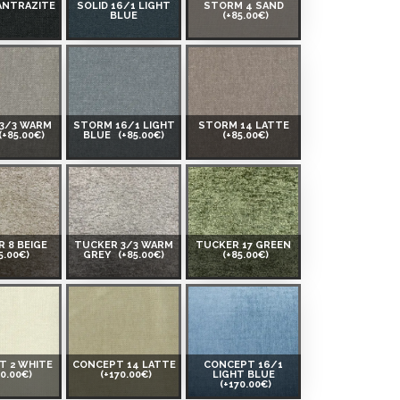
 ANTRAZITE
SOLID 16/1 LIGHT
STORM 4 SAND
BLUE
(+85.00€)
3/3 WARM
STORM 16/1 LIGHT
STORM 14 LATTE
(+85.00€)
BLUE
(+85.00€)
(+85.00€)
 8 BEIGE
TUCKER 3/3 WARM
TUCKER 17 GREEN
5.00€)
GREY
(+85.00€)
(+85.00€)
T 2 WHITE
CONCEPT 14 LATTE
CONCEPT 16/1
70.00€)
(+170.00€)
LIGHT BLUE
(+170.00€)