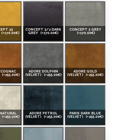
EPT 23
CONCEPT 3/2 DARK
CONCEPT 3 GREY
(+170.00€)
GREY
(+170.00€)
(+170.00€)
 COGNAC
ADORE DOLPHIN
ADORE GOLD
)
(+255.00€)
(VELVET)
(+255.00€)
(VELVET)
(+255.00€)
 NATURAL
ADORE PETROL
PARIS DARK BLUE
)
(+255.00€)
(VELVET)
(+255.00€)
(VELVET)
(+255.00€)