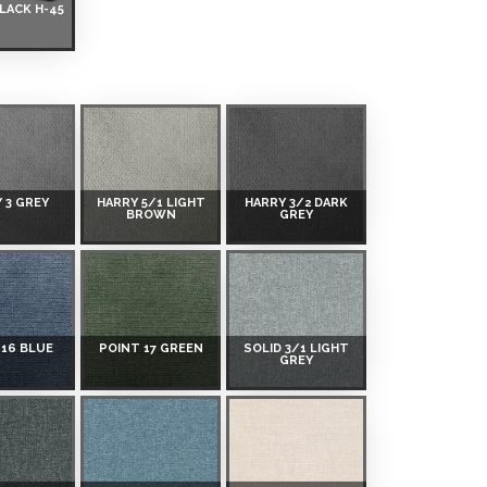
LACK H-45
 3 GREY
HARRY 5/1 LIGHT
HARRY 3/2 DARK
BROWN
GREY
 16 BLUE
POINT 17 GREEN
SOLID 3/1 LIGHT
GREY