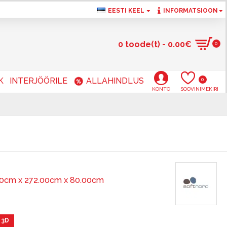
EESTI KEEL
INFORMATSIOON
0 toode(t) - 0.00€
0
K
INTERJÖÖRILE
ALLAHINDLUS
0
KONTO
SOOVINIMEKIRI
00cm x 272.00cm x 80.00cm
 3D