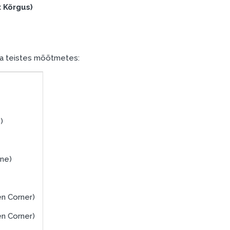
x Kõrgus)
ka teistes mõõtmetes:
)
ne)
n Corner)
n Corner)