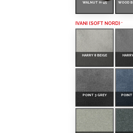
WALNUT H-45
WOOD B
 Smart-ID, eParaksts eID,
, Luminor, SEB või Citadele).
IVANI (SOFT NORD)
 on märgitud krediidi saamise
HARRY 8 BEIGE
HARRY
etingimustega
, samuti
innake oma finantsvõimalusi.
POINT 3 GREY
POINT