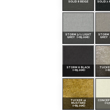
SOLID 8 BEIGE
SOLID 7
STORM 3/1 LIGHT
STORM 
GREY
(+85.00€)
GREY
STORM 6 BLACK
TUCKER
(+85.00€)
(+8
TUCKER 21
CONCEP
MUSTARD
(+1
(+85.00€)