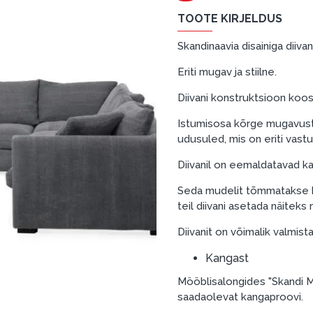
TOOTE KIRJELDUS
Skandinaavia disainiga diivan
Eriti mugav ja stiilne.
Diivani konstruktsioon koos
Istumisosa kõrge mugavust
udusuled, mis on eriti vast
Diivanil on eemaldatavad ka
Seda mudelit tõmmatakse ka 
teil diivani asetada näiteks
Diivanit on võimalik valmist
Kangast
Mööblisalongides "Skandi M
saadaolevat kangaproovi.