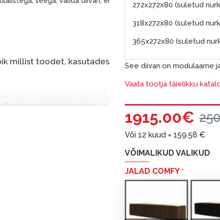
alistega, seega, valida diivan, ei
272x272x80 (suletud nurk
318x272x80 (suletud nurk
365x272x80 (suletud nur
k millist toodet, kasutades
See diivan on modulaarne j
Vaata tootja täielikku katal
e finantseerimise lahendus,
1915.00€
25
nende eest hiljem tasuda.
seid ilma esimese
Või 12 kuud =
159.58
€
VÕIMALIKUD VALIKUD
sissemakse: 0 €, igakuine
JALAD COMFY
salongi Dārzciema tänaval 91,