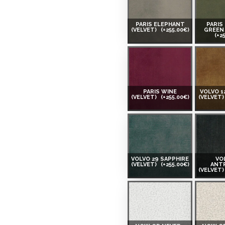
PARIS ELEPHANT
PARIS
(VELVET)
(+255.00€)
GREEN 
(+2
PARIS WINE
VOLVO 1
(VELVET)
(+255.00€)
(VELVET
VOLVO 29 SAPPHIRE
VO
(VELVET)
(+255.00€)
ANT
(VELVET