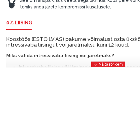
See on rahupaik, kus veeta aega üksinda, koos pere või kül
tohiks anda järele kompromissi kiusatusele.
0% LIISING
Koostöös (ESTO LV AS) pakume võimalust osta ükskõi
intressivaba liisingut või järelmaksu kuni 12 kuud.
Miks valida intressivaba liising või järelmaks?
Intressivaba liising või järelmaks on mugav ja soodn
mis võimaldab teil vajalikud tooted kohe osta, kuid 
ESTO-ga saate intressivaba liisingu või järelmaksu eeli
sissemakseta ja järelmaksu perioodiga kuni 12 kuud.
Näide: Toote hind 300 €, periood: 12 kuud, esimene 
makse: 25 €, kogu ülemakse: 0 €.
Liisingut ja järelmaksu saate vormistada ka külastades meie 
Riia, Läti.