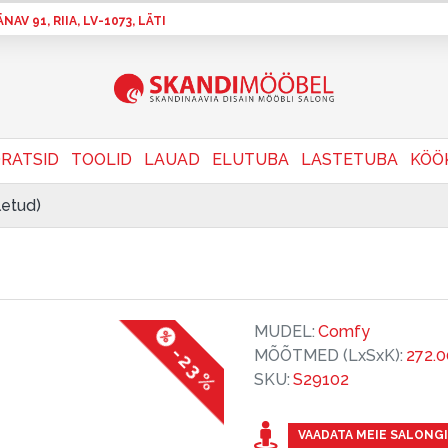
AV 91, RIIA, LV-1073, LÄTI
RATSID
TOOLID
LAUAD
ELUTUBA
LASTETUBA
KÖÖ
letud)
MUDEL:
Comfy
-23 %
MÕÕTMED (LxSxK):
272.
SKU:
S29102
VAADATA MEIE SALONGI