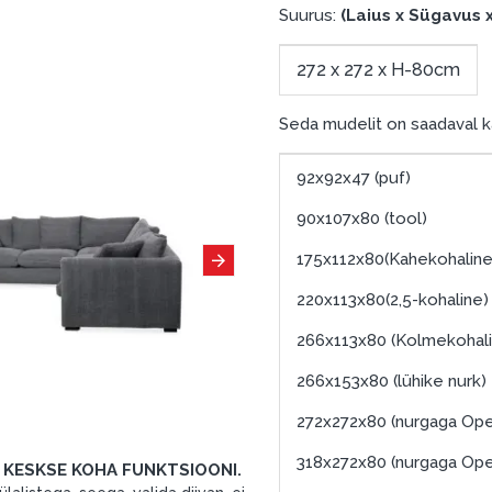
Suurus:
(Laius x Sügavus 
272 x 272 x H-80cm
Seda mudelit on saadaval 
92x92x47 (puf)
90x107x80 (tool)
175x112x80(Kahekohaline
220x113x80(2,5-kohaline)
266x113x80 (Kolmekohali
266x153x80 (lühike nurk)
272x272x80 (nurgaga Ope
318x272x80 (nurgaga Ope
E KESKSE KOHA FUNKTSIOONI.