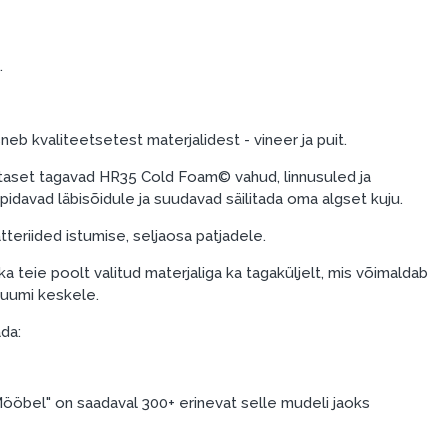
.
neb kvaliteetsetest materjalidest - vineer ja puit.
aset tagavad HR35 Cold Foam© vahud, linnusuled ja
upidavad läbisõidule ja suudavad säilitada oma algset kuju.
tteriided istumise, seljaosa patjadele.
teie poolt valitud materjaliga ka tagaküljelt, mis võimaldab
 ruumi keskele.
ada:
ööbel" on saadaval 300+ erinevat selle mudeli jaoks