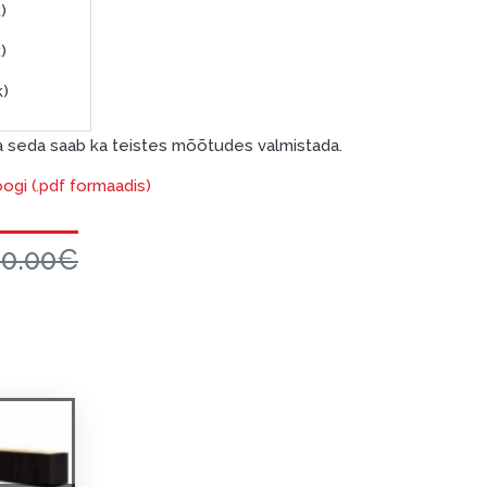
)
)
k)
a seda saab ka teistes mõõtudes valmistada.
oogi (.pdf formaadis)
00.00€